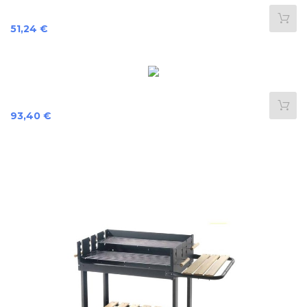
Prix
51,24 €
Prix
93,40 €