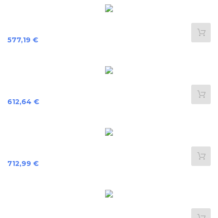
Prix
577,19 €
Prix
612,64 €
Prix
712,99 €