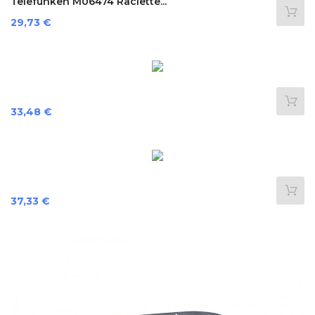
Telefunken M06474 Raclette...
Prix
29,73 €
Prix
33,48 €
Prix
37,33 €