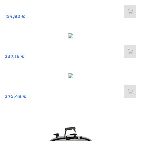
Prix
154,82 €
Prix
237,16 €
Prix
275,48 €