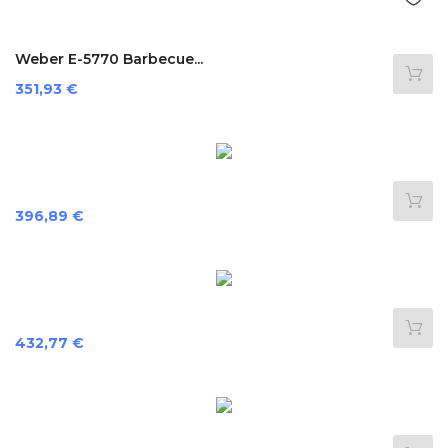
Weber E-5770 Barbecue...
Prix
351,93 €
Prix
396,89 €
Prix
432,77 €