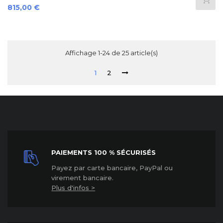
Prix
815,00 €
Affichage 1-24 de 25 article(s)
1
2
PAIEMENTS 100 % SÉCURISÉS
P
ayez par carte bancaire, PayPal ou
virement bancaire.
Plus d'infos >