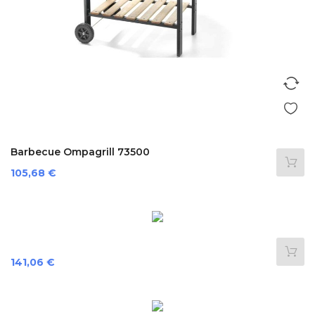
Barbecue Ompagrill 73500
Prix
105,68 €
Prix
141,06 €