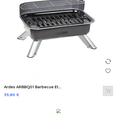
Ardes ARBBQ01 Barbecue Et...
Prix
39,80 €