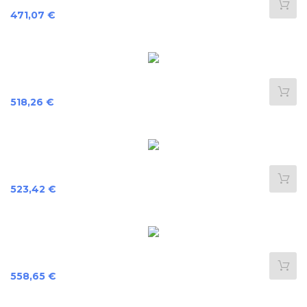
Prix
471,07 €
Prix
518,26 €
Prix
523,42 €
Prix
558,65 €