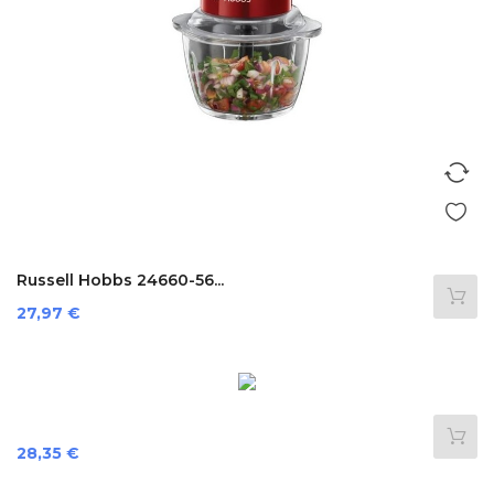
Russell Hobbs 24660-56...
Precio
27,97 €
Precio
28,35 €