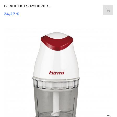
BL.&DECK ES9250070B...
Precio
24,27 €