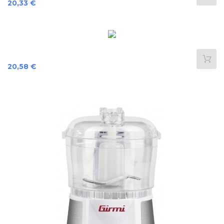
Precio
20,33 €
Precio
20,58 €