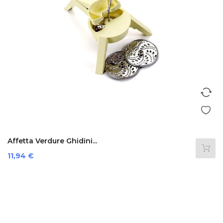
Affetta Verdure Ghidini...
Precio
11,94 €