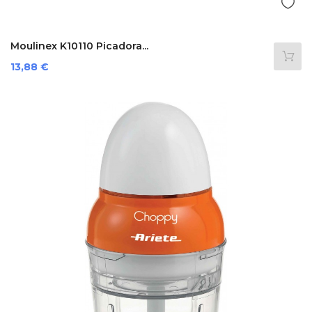
Moulinex K10110 Picadora...
Precio
13,88 €