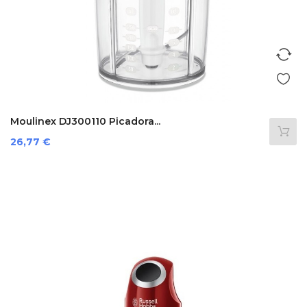
Moulinex DJ300110 Picadora...
Precio
26,77 €