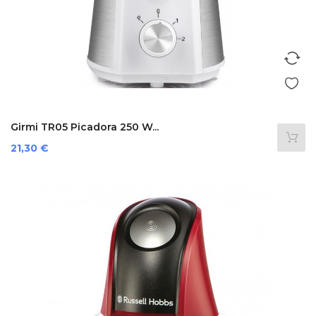
Girmi TR05 Picadora 250 W...
Precio
21,30 €