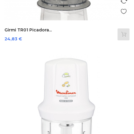
Girmi TR01 Picadora...
Precio
24,83 €