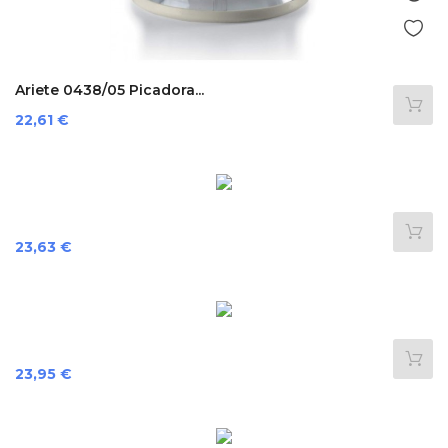
Ariete 0438/05 Picadora...
Precio
22,61 €
Precio
23,63 €
Precio
23,95 €