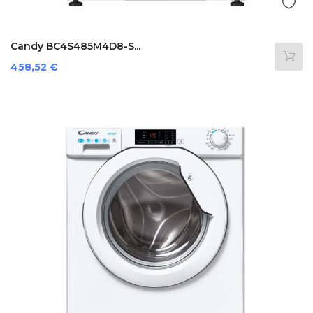
Candy BC4S485M4D8-S...
Precio
458,52 €