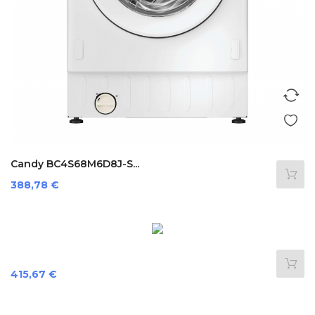
Candy BC4S68M6D8J-S...
Precio
388,78 €
Precio
415,67 €