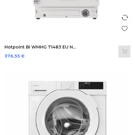
Hotpoint BI WMHG 71483 EU N...
Precio
376,55 €