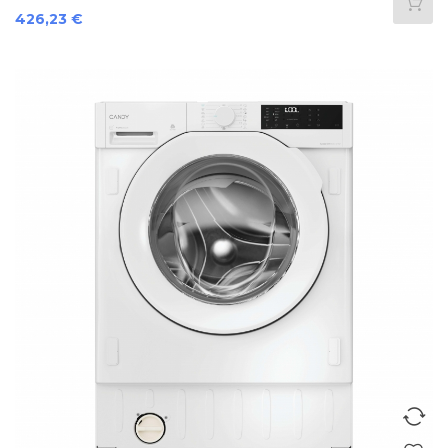
Precio
426,23 €