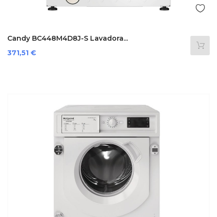
Candy BC448M4D8J-S Lavadora...
Precio
371,51 €