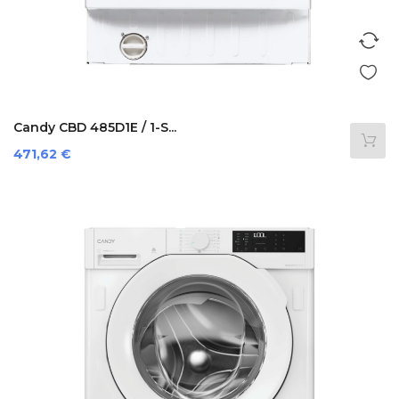
Candy CBD 485D1E / 1-S...
Precio
471,62 €