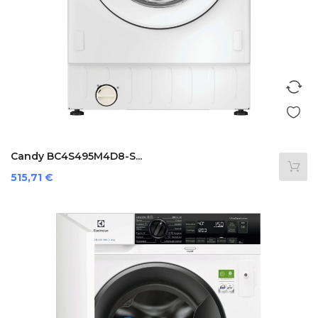
Candy BC4S495M4D8-S...
Precio
515,71 €