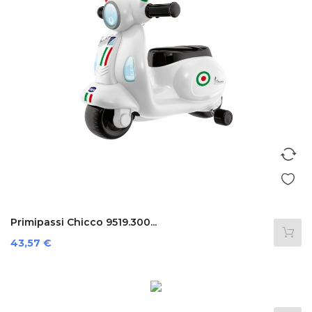
Primipassi Chicco 9519.300...
Precio
43,57 €