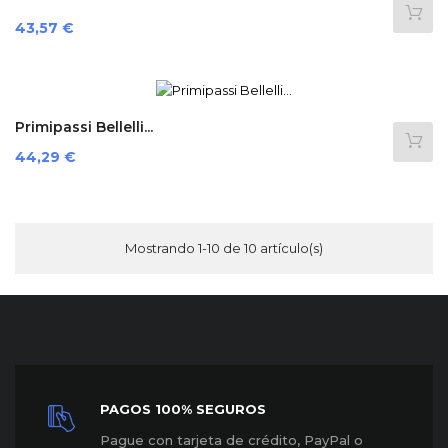
Precio
43,57 €
Primipassi Bellelli...
Precio
44,29 €
Mostrando 1-10 de 10 artículo(s)
PAGOS 100% SEGUROS
P
ague con tarjeta de crédito, PayPal o