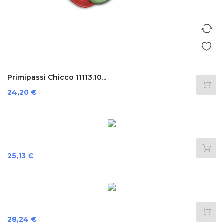
Primipassi Chicco 11113.10...
Precio
24,20 €
Precio
25,13 €
Precio
28,24 €