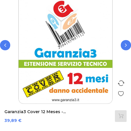
‹
›
Garanzia3 Cover 12 Meses -...
Precio
39,89 €