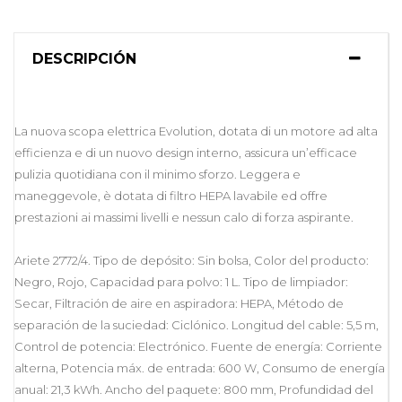
DESCRIPCIÓN
La nuova scopa elettrica Evolution, dotata di un motore ad alta
efficienza e di un nuovo design interno, assicura un’efficace
pulizia quotidiana con il minimo sforzo. Leggera e
maneggevole, è dotata di filtro HEPA lavabile ed offre
prestazioni ai massimi livelli e nessun calo di forza aspirante.
Ariete 2772/4. Tipo de depósito: Sin bolsa, Color del producto:
Negro, Rojo, Capacidad para polvo: 1 L. Tipo de limpiador:
Secar, Filtración de aire en aspiradora: HEPA, Método de
separación de la suciedad: Ciclónico. Longitud del cable: 5,5 m,
Control de potencia: Electrónico. Fuente de energía: Corriente
alterna, Potencia máx. de entrada: 600 W, Consumo de energía
anual: 21,3 kWh. Ancho del paquete: 800 mm, Profundidad del