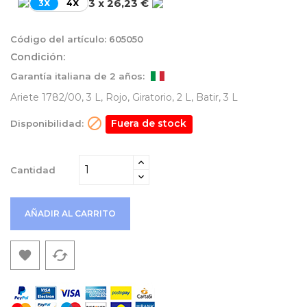
3 x 26,23 €
3X
4X
Código del artículo:
605050
Condición:
Garantía italiana de 2 años:
Ariete 1782/00, 3 L, Rojo, Giratorio, 2 L, Batir, 3 L

Fuera de stock
Disponibilidad:
Cantidad
AÑADIR AL CARRITO
cached
