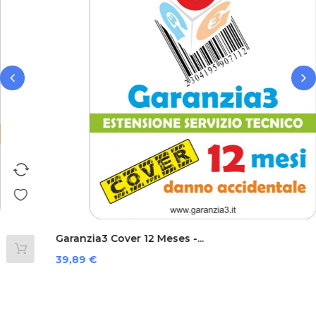
‹
›
Garanzia3 Cover 12 Meses -...
Precio
39,89 €