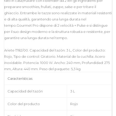
fatti in casa;frullare con il blender da 2 litri gli ingredienti per
preparare smoothies, frullati, zuppe, salse e per tritare il
ghiaccio. Entrambe le tazze sono realizzate in materiali resistenti
e di alta qualità, garantendo una lunga durata nel
tempo.Gourmet Pro dispone di 2 velocità + Pulse e si distingue
per il suo design moderno e la struttura robusta e resistente, per
garantire una lunga durata nel tempo.
Ariete 1782/00. Capacidad del tazón: 3 L, Color del producto:
Rojo, Tipo de control: Giratorio. Material de la cuchilla: Acero
inoxidable. Potencia: 1000 W. Ancho: 240 mm, Profundidad: 275
mm, Altura: 440 mm. Peso del paquete: 5,3 kg
Características
Capacidad del tazón
3 L
Color del producto
Rojo