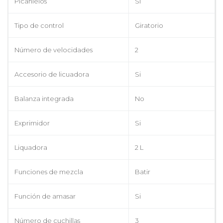
Picahielos
Si
Tipo de control
Giratorio
Número de velocidades
2
Accesorio de licuadora
Si
Balanza integrada
No
Exprimidor
Si
Liquadora
2 L
Funciones de mezcla
Batir
Función de amasar
Si
Número de cuchillas
3