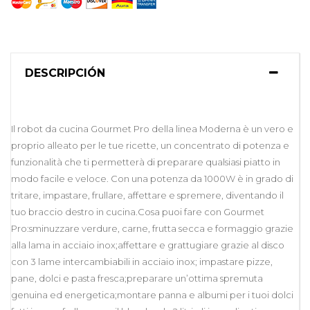
DESCRIPCIÓN
Il robot da cucina Gourmet Pro della linea Moderna è un vero e
proprio alleato per le tue ricette, un concentrato di potenza e
funzionalità che ti permetterà di preparare qualsiasi piatto in
modo facile e veloce. Con una potenza da 1000W è in grado di
tritare, impastare, frullare, affettare e spremere, diventando il
tuo braccio destro in cucina.Cosa puoi fare con Gourmet
Pro:sminuzzare verdure, carne, frutta secca e formaggio grazie
alla lama in acciaio inox;affettare e grattugiare grazie al disco
con 3 lame intercambiabili in acciaio inox; impastare pizze,
pane, dolci e pasta fresca;preparare un’ottima spremuta
genuina ed energetica;montare panna e albumi per i tuoi dolci