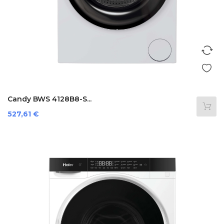
Candy BWS 4128B8-S...
Preis
527,61 €