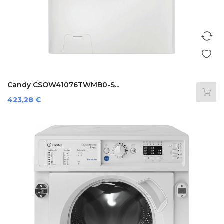
Candy CSOW41076TWMB0-S...
Preis
423,28 €