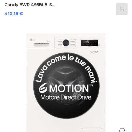
Candy BWR 495BL8-S...
Preis
410,18 €