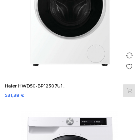
Haier HWD50-BP12307U1...
Preis
531,38 €