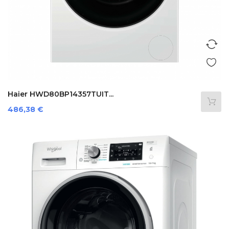
Haier HWD80BP14357TUIT...
Preis
486,38 €