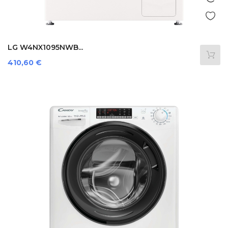
LG W4NX1095NWB...
Preis
410,60 €