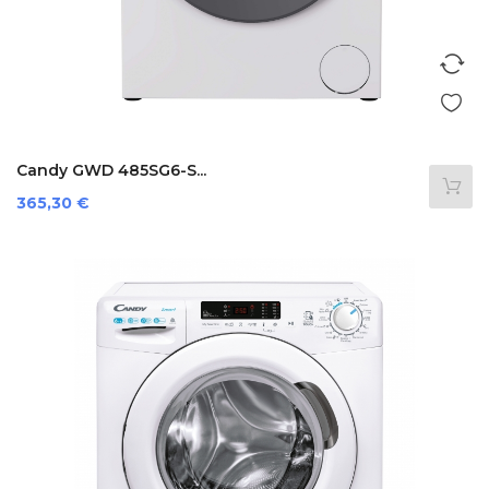
Candy GWD 485SG6-S...
Preis
365,30 €