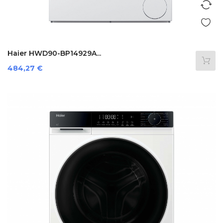
Haier HWD90-BP14929A...
Preis
484,27 €