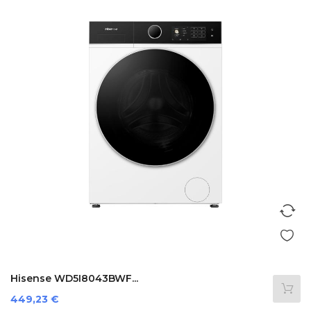
Hisense WD5I8043BWF...
Preis
449,23 €