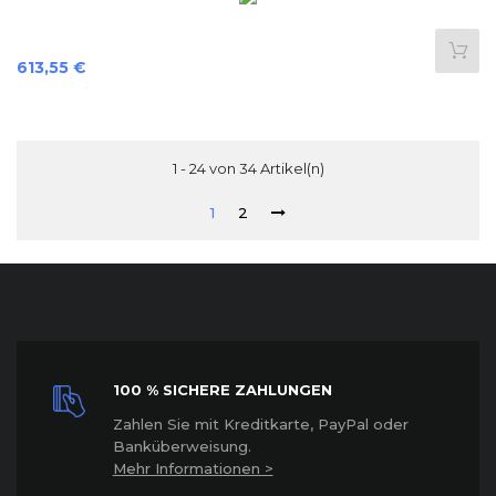
Preis
613,55 €
1 - 24 von 34 Artikel(n)
1
2
100 % SICHERE ZAHLUNGEN
Z
ahlen Sie mit Kreditkarte, PayPal oder
Banküberweisung.
Mehr Informationen >