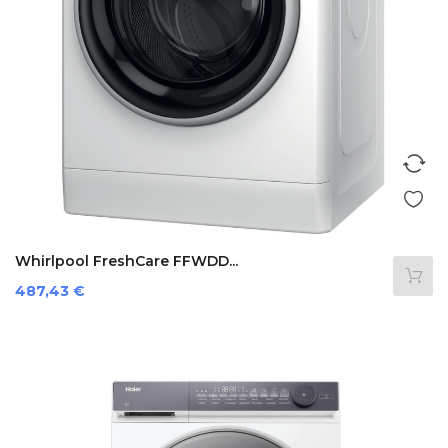
Whirlpool FreshCare FFWDD...
Preis
487,43 €