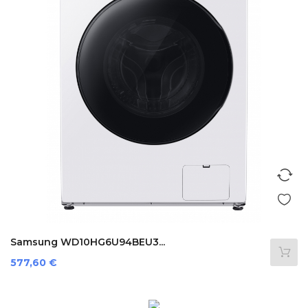
Samsung WD10HG6U94BEU3...
Preis
577,60 €