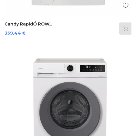
Candy RapidÓ ROW...
Preis
359,44 €