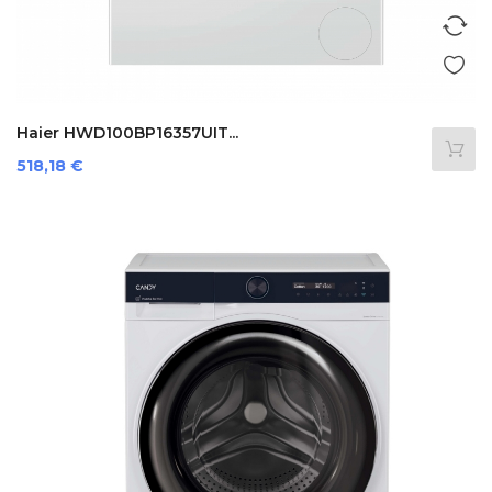
Haier HWD100BP16357UIT...
Preis
518,18 €