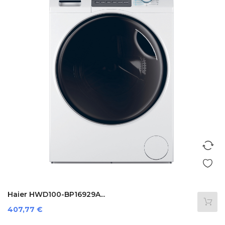
Haier HWD100-BP16929A...
Preis
407,77 €