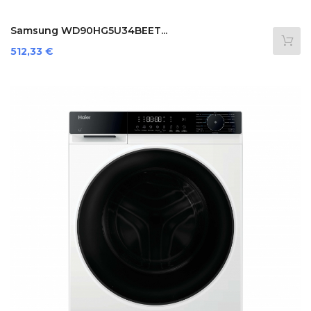
Samsung WD90HG5U34BEET...
Preis
512,33 €