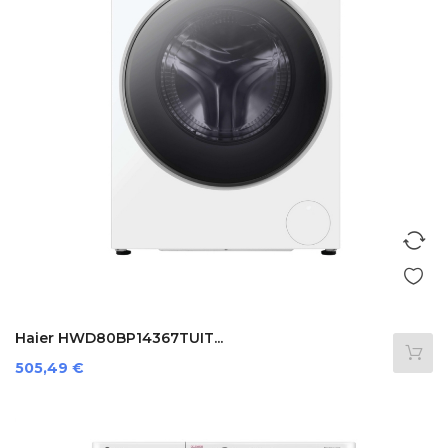
Haier HWD80BP14367TUIT...
Preis
505,49 €