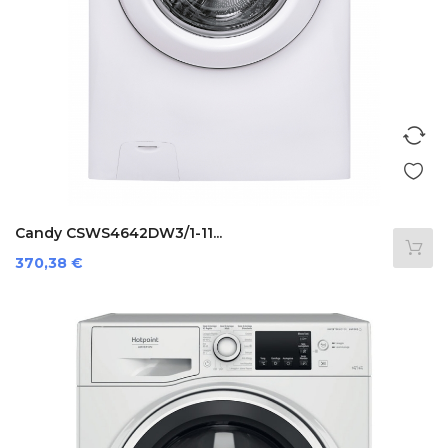
Candy CSWS4642DW3/1-11...
Preis
370,38 €