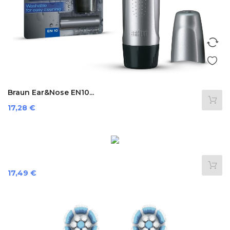
Braun Ear&Nose EN10...
Preis
17,28 €
Preis
17,49 €