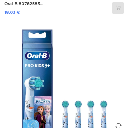
Oral-B 80782583...
Preis
18,03 €