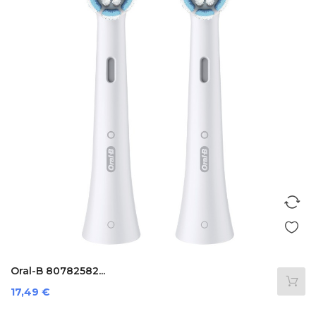
Oral-B 80782582...
Preis
17,49 €