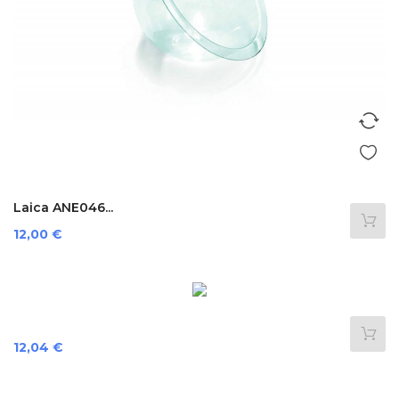
Laica ANE046...
Preis
12,00 €
Preis
12,04 €