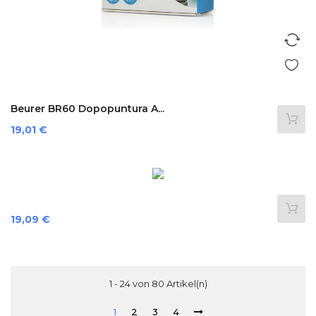
Beurer BR60 Dopopuntura A...
Preis
19,01 €
Preis
19,09 €
1 - 24 von 80 Artikel(n)
1
2
3
4