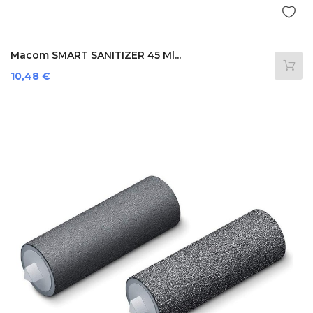
Macom SMART SANITIZER 45 Ml...
Preis
10,48 €