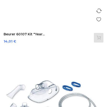
Beurer 60107 Kit "year...
Preis
14,01 €