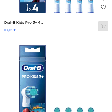
Oral-B Kids Pro 3+ 4...
Preis
18,15 €