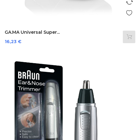
GA.MA Universal Super...
Preis
16,23 €