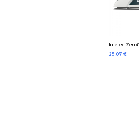
Imetec ZeroCa
Preis
25,07 €