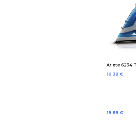
Ariete 6234 T
Preis
16,38 €
Preis
19,85 €