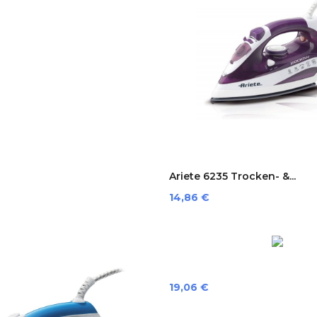
Ariete 6235 Trocken- &...
Preis
14,86 €
Preis
19,06 €