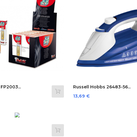
 FP2003...
Russell Hobbs 26483-56...
Preis
13,69 €