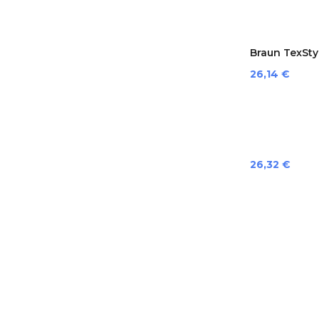
Braun TexStyl
Preis
26,14 €
Preis
26,32 €