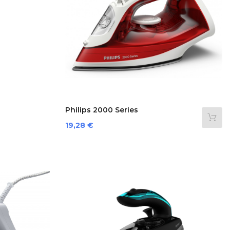
Philips 2000 Series
Preis
19,28 €