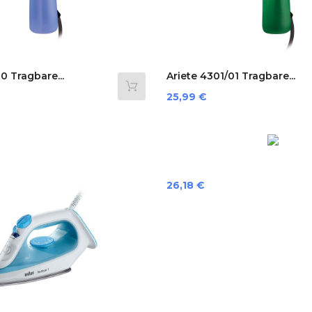
0 Tragbare...
Ariete 4301/01 Tragbare...
Preis
25,99 €
Preis
26,18 €