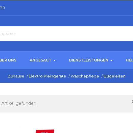
.30
BER UNS
ANGESAGT
DIENSTLEISTUNGEN
HE
Zuhause
/
Elektro Kleingeräte
/
Wäschepflege
/
Bügeleisen
 Artikel gefunden