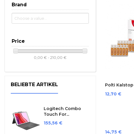
Brand
Price
0,00 € - 210,00 €
BELIEBTE ARTIKEL
Polti Kalstop
Preis
12,70 €
Logitech Combo
Touch For...
Preis
155,56 €
Preis
14,75 €