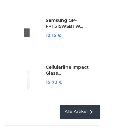
Samsung GP-
FPT515WSBTW...
Preis
12,15 €
Cellularline Impact
Glass...
Preis
15,73 €

Alle Artikel