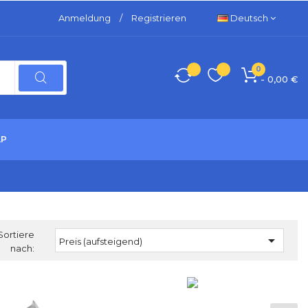
Anmeldung
/
Registrieren
Deutsch
0
- 0,00 €
LP
Sortiere

Preis (aufsteigend)
nach: