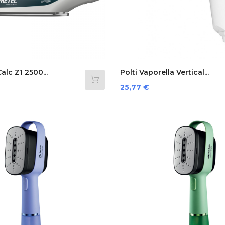
lc Z1 2500...
Polti Vaporella Vertical...
Preis
25,77 €