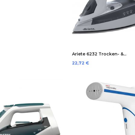
Ariete 6232 Trocken- &...
Preis
22,72 €