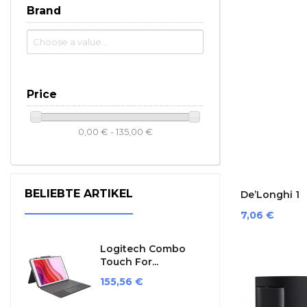
Brand
Price
0,00 € - 135,00 €
BELIEBTE ARTIKEL
De’Longhi 1
Preis
7,06 €
Logitech Combo
Touch For...
Preis
155,56 €