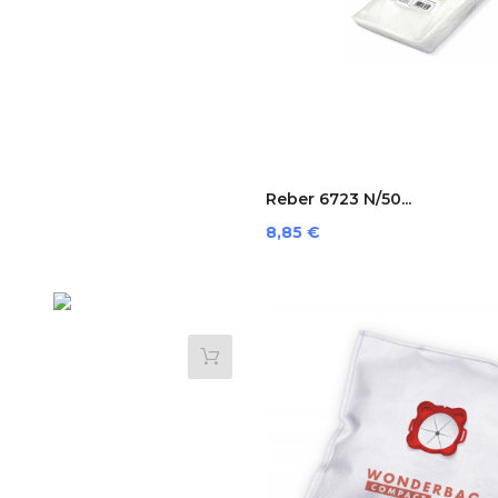
Reber 6723 N/50...
Preis
8,85 €