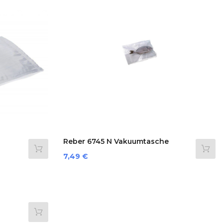
Reber 6745 N Vakuumtasche
Preis
7,49 €