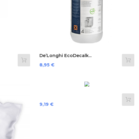
De’Longhi EcoDecalk...
Preis
8,95 €
Preis
9,19 €