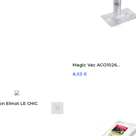
Magic Vac ACO1026...
Preis
8,53 €
on Elmot LE CHIC