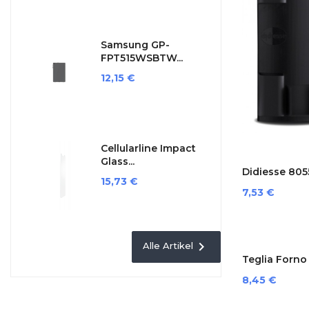
Samsung GP-
FPT515WSBTW...
Preis
12,15 €
Cellularline Impact
Glass...
Didiesse 805
Preis
15,73 €
Preis
7,53 €

Alle Artikel
Teglia Forno 
Preis
8,45 €