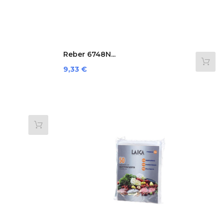
Reber 6748N...
Preis
9,33 €