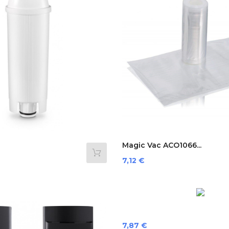
Magic Vac ACO1066...
Preis
7,12 €
Preis
7,87 €