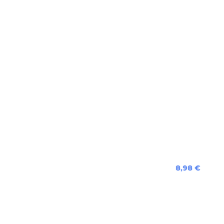
Preis
8,98 €