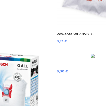
Rowenta WB305120...
Preis
9,13 €
Preis
9,30 €