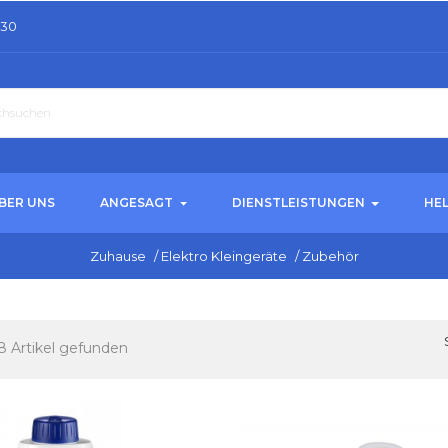
.30
BER UNS
ANGESAGT
DIENSTLEISTUNGEN
HE
Zuhause
/
Elektro Kleingeräte
/
Zubehör
8 Artikel gefunden