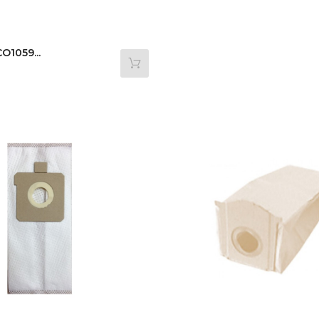
O1059...