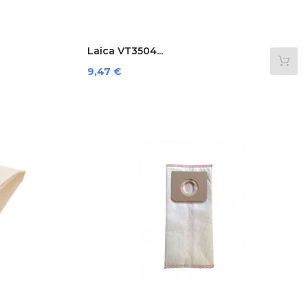
Laica VT3504...
Preis
9,47 €