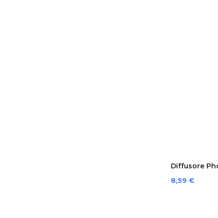
Diffusore Ph
Preis
8,59 €