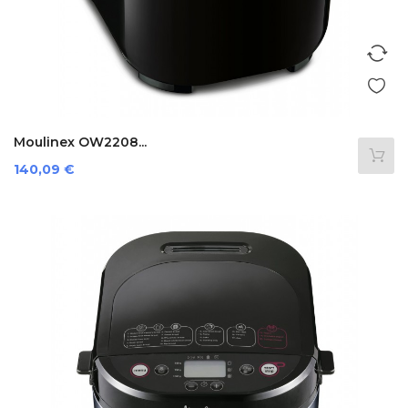
Moulinex OW2208...
Preis
140,09 €