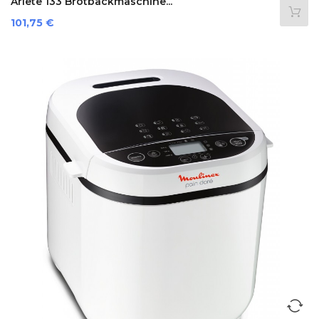
Ariete 133 Brotbackmaschine...
Preis
101,75 €