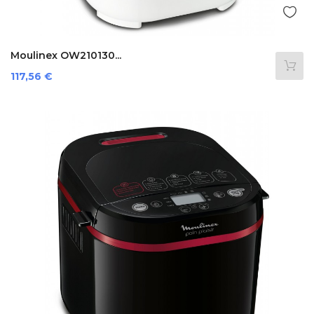
Moulinex OW210130...
Preis
117,56 €