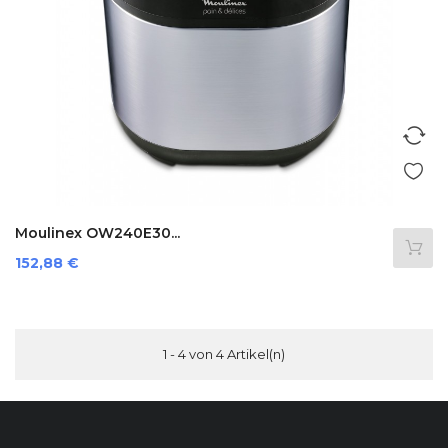
Moulinex OW240E30...
Preis
152,88 €
1 - 4 von 4 Artikel(n)