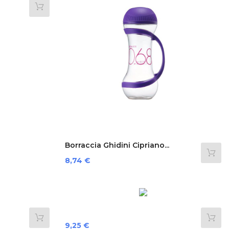
Borraccia Ghidini Cipriano...
Preis
8,74 €
Preis
9,25 €