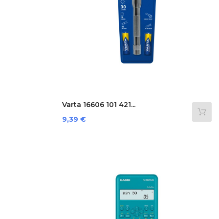
Varta 16606 101 421...
Preis
9,39 €