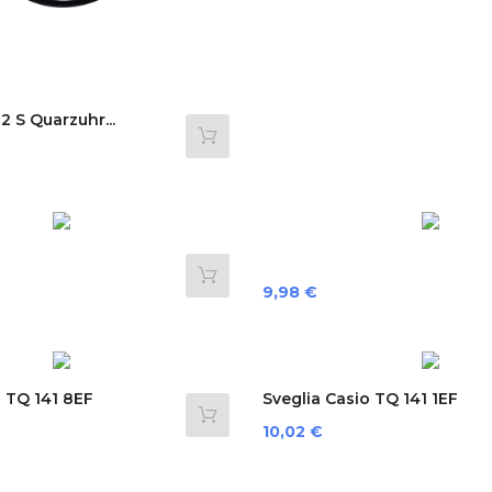
2 S Quarzuhr...
Preis
9,98 €
o TQ 141 8EF
Sveglia Casio TQ 141 1EF
Preis
10,02 €