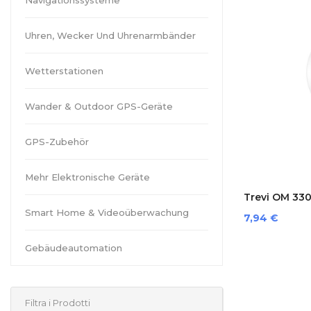
Navigationssysteme
Uhren, Wecker Und Uhrenarmbänder
Wetterstationen
Wander & Outdoor GPS-Geräte
GPS-Zubehör
Mehr Elektronische Geräte
Trevi OM 3301
Smart Home & Videoüberwachung
Preis
7,94 €
Gebäudeautomation
Filtra i Prodotti