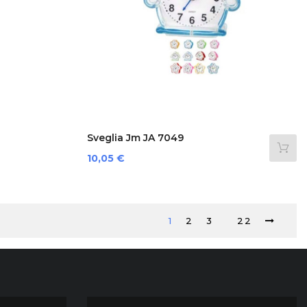
Sveglia Jm JA 7049
Preis
10,05 €
1
2
3
22