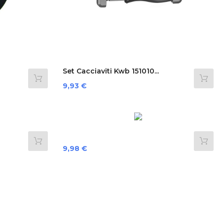
Set Cacciaviti Kwb 151010...
Preis
9,93 €
Preis
9,98 €