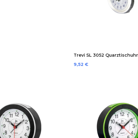
Trevi SL 3052 Quarztischuhr.
Preis
9,52 €