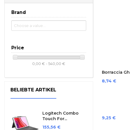
Brand
Price
0,00 € - 540,00 €
Borraccia Ghi
Preis
8,74 €
BELIEBTE ARTIKEL
Logitech Combo
Preis
9,25 €
Touch For...
Preis
155,56 €