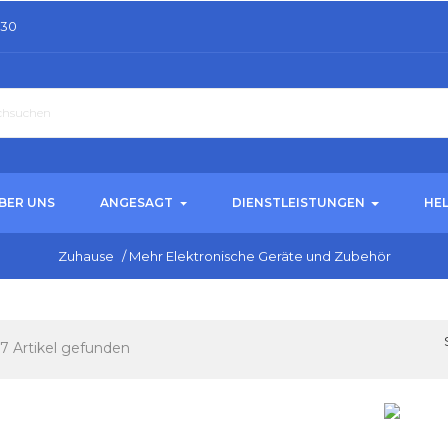
.30
BER UNS
ANGESAGT
DIENSTLEISTUNGEN
HE
Zuhause
/
Mehr Elektronische Geräte und Zubehör
7 Artikel gefunden