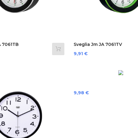
A 7061TB
Sveglia Jm JA 7061TV
Preis
9,91 €
Preis
9,98 €