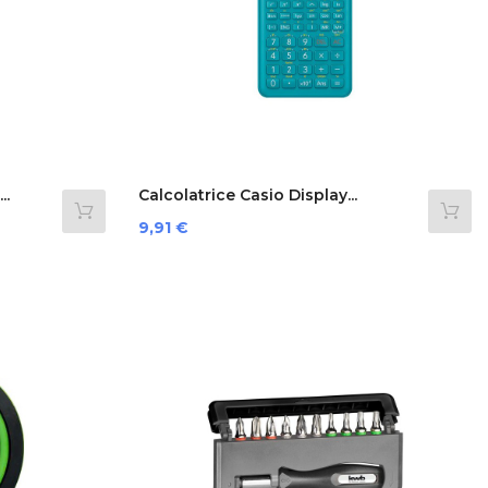
..
Calcolatrice Casio Display...
Preis
9,91 €