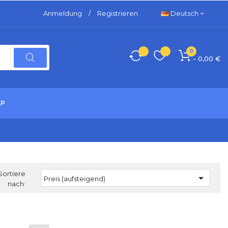
Anmeldung
/
Registrieren
Deutsch
0
- 0,00 €
LP
Sortiere

Preis (aufsteigend)
nach: