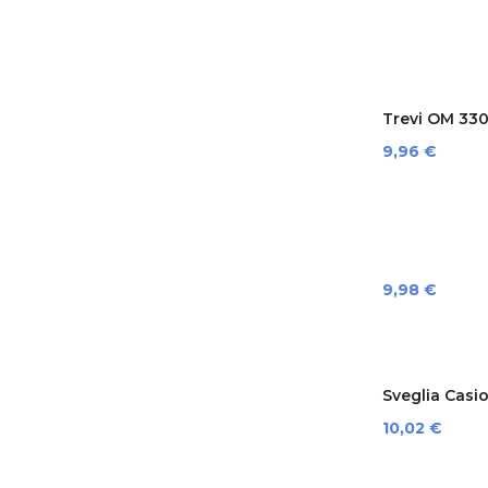
Trevi OM 330
Preis
9,96 €
Preis
9,98 €
Sveglia Casi
Preis
10,02 €