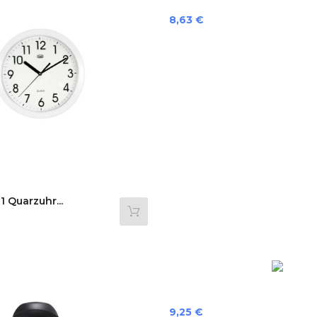
Preis
8,63 €
 Quarzuhr...
Preis
9,25 €