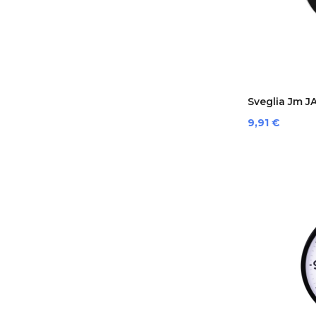
Sveglia Jm J
Preis
9,91 €