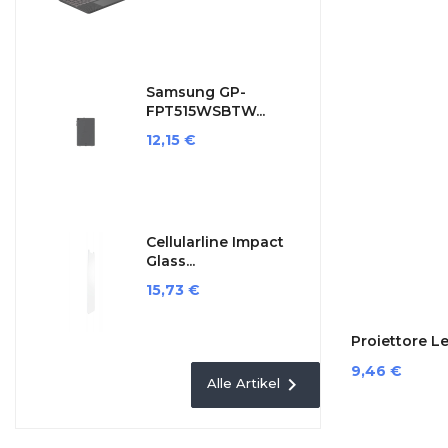
Samsung GP-
FPT515WSBTW...
Preis
12,15 €
Cellularline Impact
Glass...
Preis
15,73 €
Proiettore Le
Preis
9,46 €

Alle Artikel