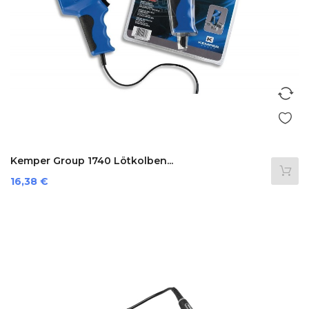
Kemper Group 1740 Lötkolben...
Preis
16,38 €