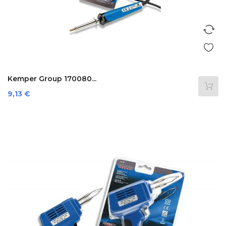
Kemper Group 170080...
Preis
9,13 €