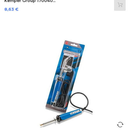
Kemper Group 170040...
Preis
8,63 €