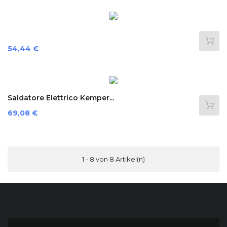
Preis
54,44 €
Saldatore Elettrico Kemper...
Preis
69,08 €
1 - 8 von 8 Artikel(n)