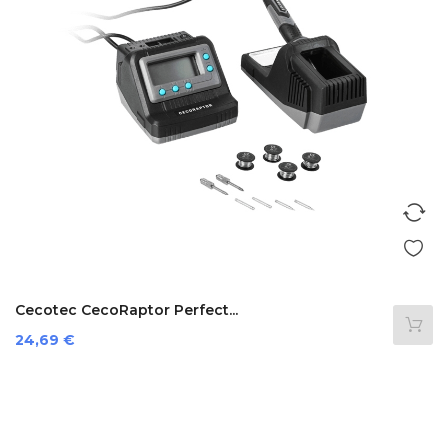
Cecotec CecoRaptor Perfect...
Preis
24,69 €