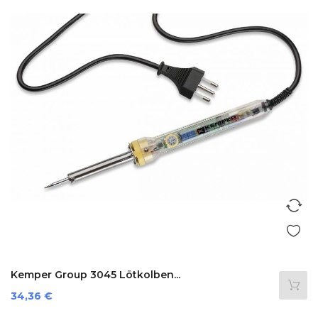
Kemper Group 3045 Lötkolben...
Preis
34,36 €