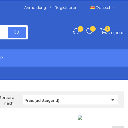
Anmeldung
/
Registrieren
Deutsch
0
- 0,00 €
LP
Sortiere

Preis (aufsteigend)
nach: