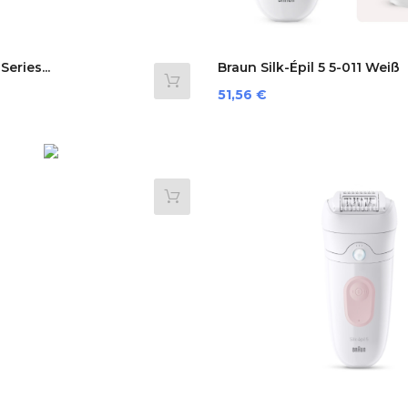
eries...
Braun Silk-Épil 5 5-011 Weiß
Preis
51,56 €