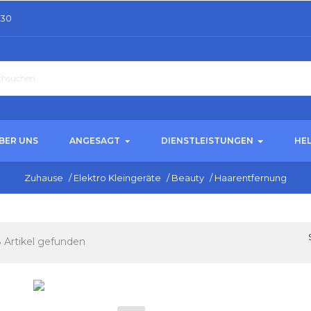
.30
BER UNS
ANGESAGT
DIENSTLEISTUNGEN
HE
Zuhause
/
Elektro Kleingeräte
/
Beauty
/
Haarentfernung
 Artikel gefunden