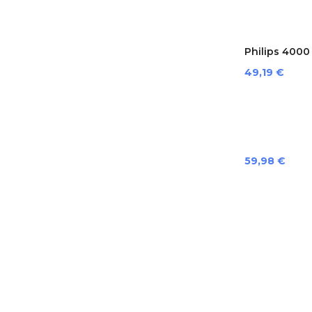
Philips 4000 S
Preis
49,19 €
Preis
59,98 €