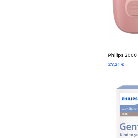
Philips 2000 S
Preis
27,21 €