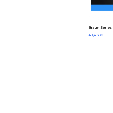
Braun Series 
Preis
41,43 €