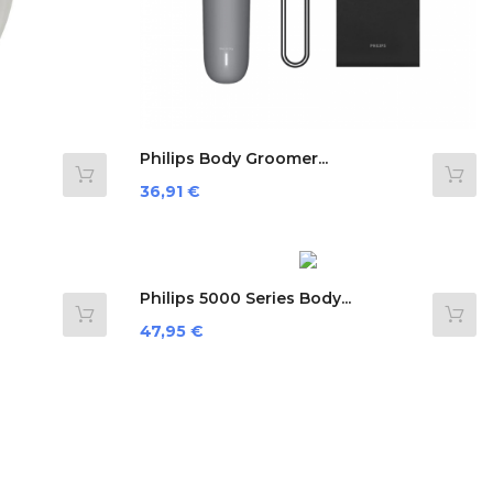
Philips Body Groomer...
Preis
36,91 €
Philips 5000 Series Body...
Preis
47,95 €