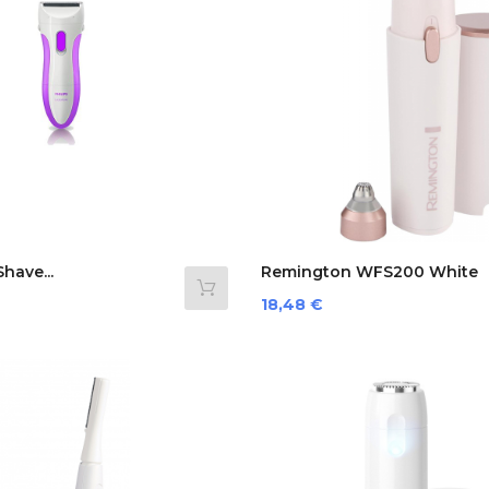
Shave...
Remington WFS200 White
Preis
18,48 €