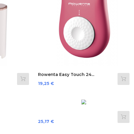
Rowenta Easy Touch 24...
Preis
19,25 €
Preis
25,17 €