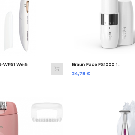
S-WR51 Weiß
Braun Face FS1000 1...
Preis
24,78 €