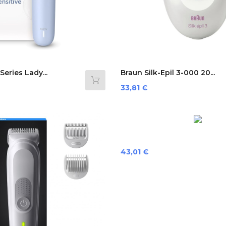
Series Lady...
Braun Silk-Epil 3-000 20...
Preis
33,81 €
Preis
43,01 €