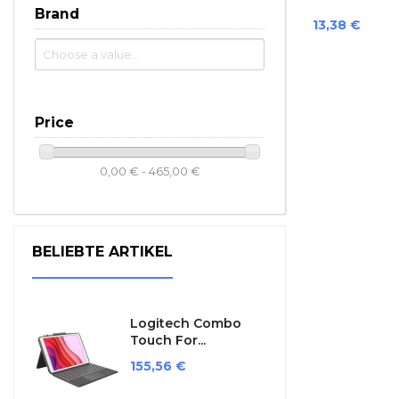
Brand
Preis
13,38 €
Price
0,00 € - 465,00 €
BELIEBTE ARTIKEL
Logitech Combo
Touch For...
Preis
155,56 €