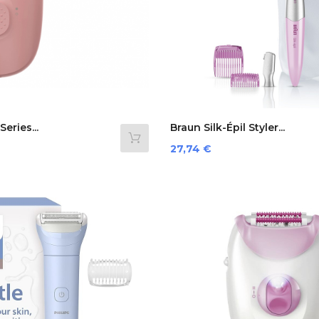
eries...
Braun Silk-Épil Styler...
Preis
27,74 €