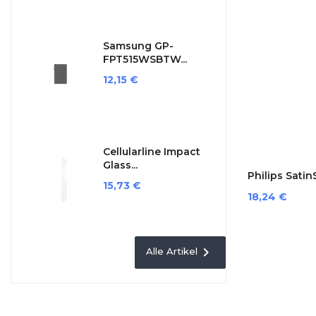
Samsung GP-
FPT515WSBTW...
Preis
12,15 €
Cellularline Impact
Glass...
Philips Satin
Preis
15,73 €
Preis
18,24 €

Alle Artikel