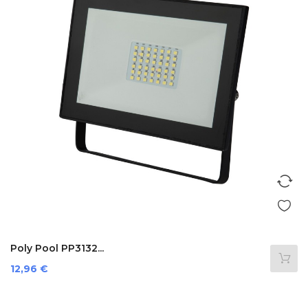
Poly Pool PP3132...
Preis
12,96 €