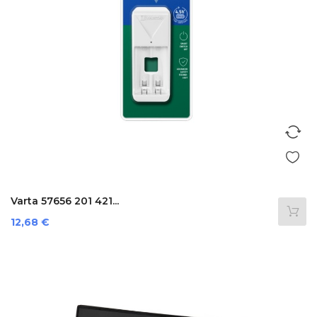
Varta 57656 201 421...
Preis
12,68 €