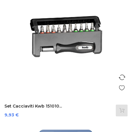
Set Cacciaviti Kwb 151010...
Preis
9,93 €