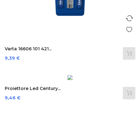
Varta 16606 101 421...
Preis
9,39 €
Proiettore Led Century...
Preis
9,46 €