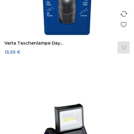
Varta Taschenlampe Day...
Preis
13,55 €