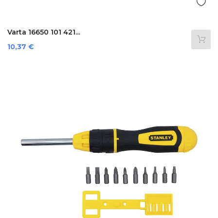
Varta 16650 101 421...
Preis
10,37 €