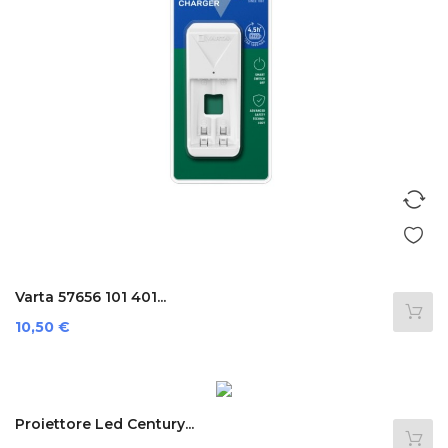
Varta 57656 101 401...
Preis
10,50 €
Proiettore Led Century...