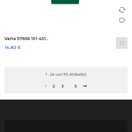
Varta 57656 101 451...
Preis
14,82 €
1 - 24 von 110 Artikel(n)
1
2
3
5