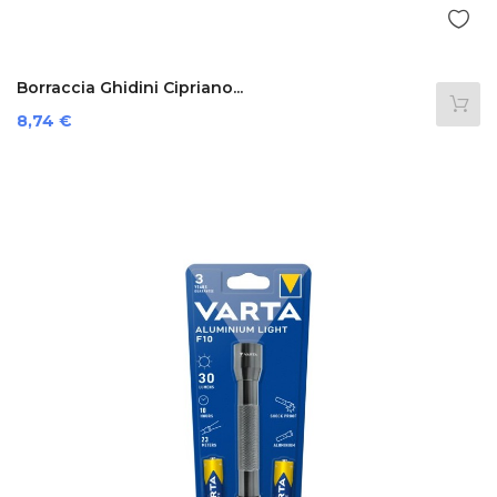
Borraccia Ghidini Cipriano...
Preis
8,74 €