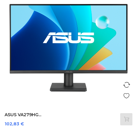
ASUS VA279HG...
Preis
102,83 €