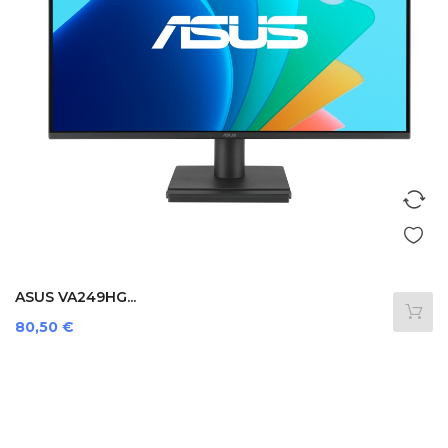
ASUS VA249HG...
Preis
80,50 €