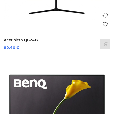
Acer Nitro QG241Y E...
Preis
90,40 €