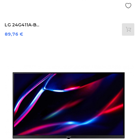
LG 24G411A-B...
Preis
89,76 €