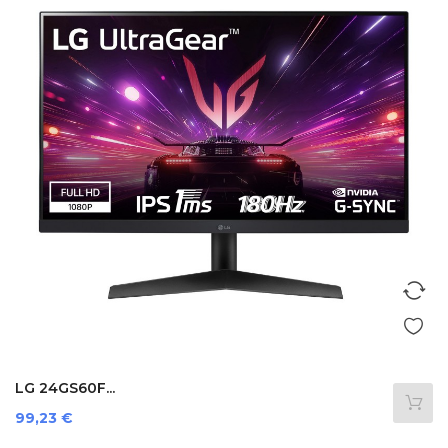
LG 24GS60F...
Preis
99,23 €