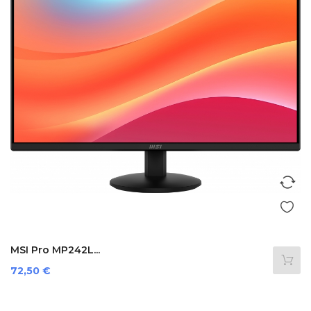
MSI Pro MP242L...
Preis
72,50 €