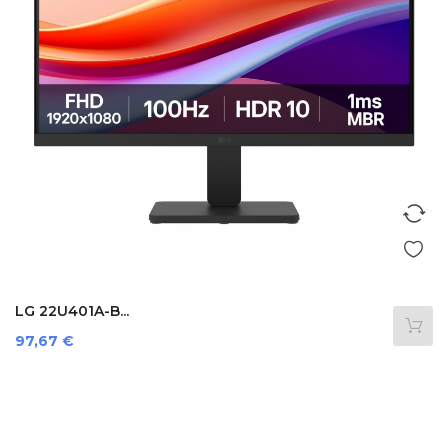
LG 22U401A-B...
Preis
97,67 €