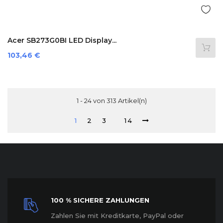
Acer SB273G0BI LED Display...
Preis
103,46 €
1 - 24 von 313 Artikel(n)
1
2
3
14
100 % SICHERE ZAHLUNGEN
Z
ahlen Sie mit Kreditkarte, PayPal oder