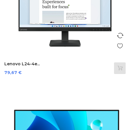
Lenovo L24-4e...
Preis
79,67 €