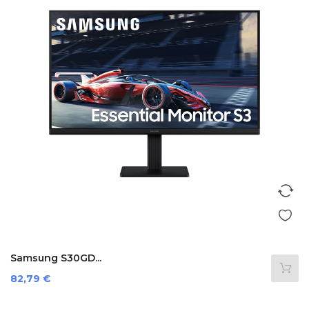
Samsung S30GD...
Preis
82,79 €