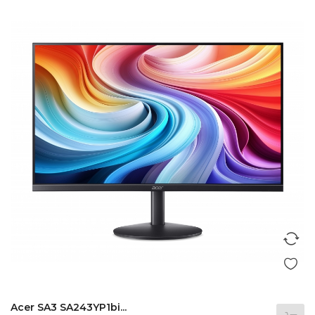
Acer SA3 SA243YP1bi...