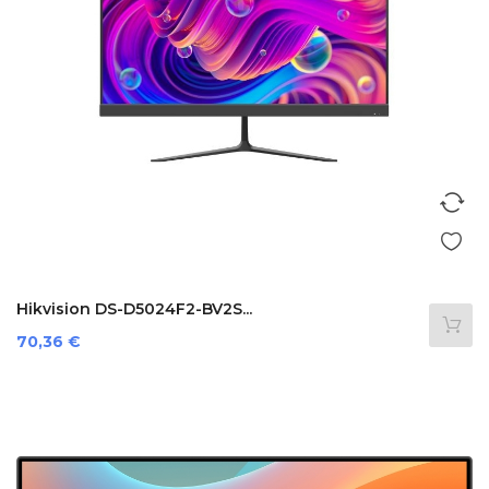
Hikvision DS-D5024F2-BV2S...
Preis
70,36 €