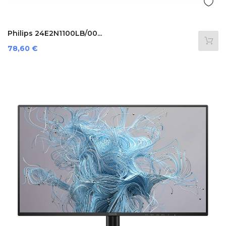
Philips 24E2N1100LB/00...
Preis
78,60 €