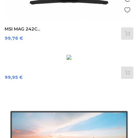
MSI MAG 242C...
Preis
99,76 €
Preis
99,95 €