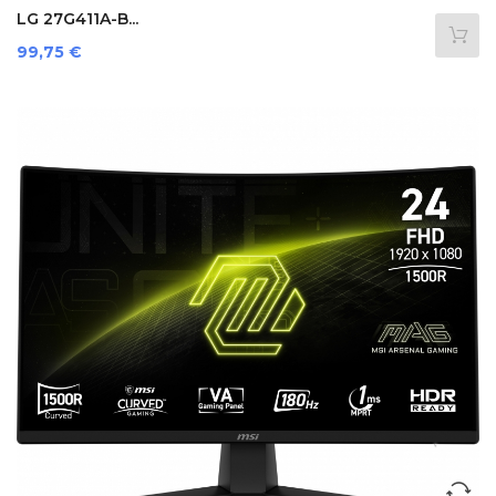
LG 27G411A-B...
Preis
99,75 €