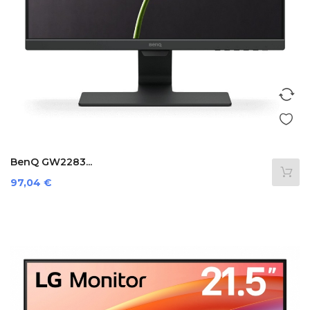
BenQ GW2283...
Preis
97,04 €