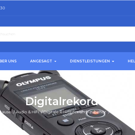
.30
BER UNS
ANGESAGT
DIENSTLEISTUNGEN
HE
Digitalrekorder
hause
/
Audio & HiFi
/
Digitale Rekorder und -zubehör
/
Digitalrekor