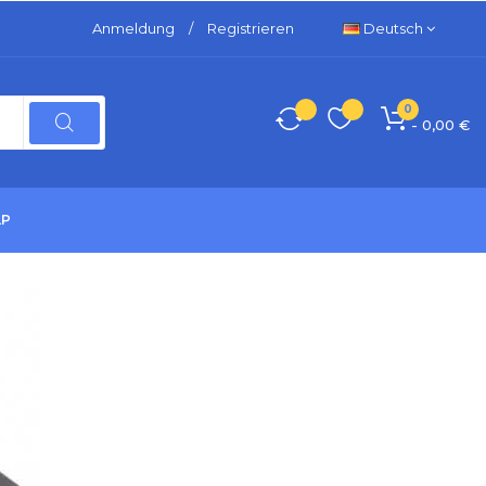
Anmeldung
/
Registrieren
Deutsch
0
- 0,00 €
LP
der