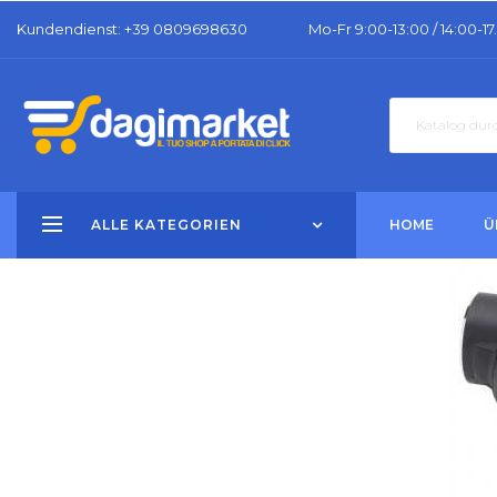
Kundendienst
: +39 0809698630
Mo-Fr 9:00-13:00 / 14:00-17
ALLE KATEGORIEN
HOME
Ü
Zu