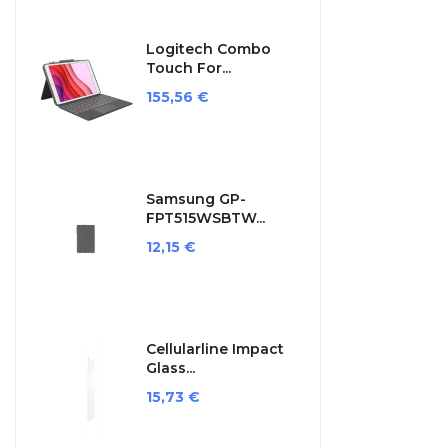
Logitech Combo
Touch For...
Preis
155,56 €
Samsung GP-
FPT515WSBTW...
Preis
12,15 €
Cellularline Impact
Glass...
Preis
15,73 €