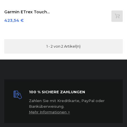
Garmin ETrex Touch...
Preis
423,54 €
1 - 2 von 2 Artikel(n)
100 % SICHERE ZAHLUNGEN
Z
ahlen Sie mit Kreditkarte, PayPal oder
Banküberweisung.
Mehr Informationen >