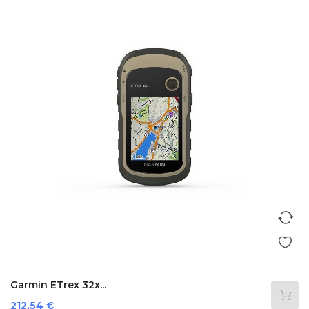
Garmin ETrex 32x...
Preis
212,54 €