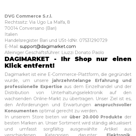
DVG Commerce
S.r.l.
Rechtssitz: Via Ugo La Malfa, 8
70014 Conversano (Bari)
Italien
Handelsregister Bari und USt-IdNr. 07531290729
E-Mail:
support@dagimarket.com
Alleiniger Geschäftsführer: Liuzzi Donato Paolo
DAGIMARKET - Ihr Shop nur einen
Klick entfernt!
Dagimarket ist eine E-Commerce-Plattform, die gegründet
wurde, um unsere
jahrzehntelange Erfahrung und
professionelle Expertise
aus dem Einzelhandel und der
Distribution von Unterhaltungselektronik auf den
wachsenden Online-Markt zu übertragen. Unser Ziel ist es,
den Anforderungen und Erwartungen
anspruchsvoller
Konsumenten
optimal gerecht zu werden.
In unserem Store bieten wir
über 20.000 Produkte
der
besten Marken an. Unser Sortiment wird ständig aktualisiert
und umfasst sorgfältig ausgewählte Artikel aus
verschiedenen Kategorien, darunter:
Elektronik,