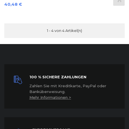
Preis
40,48 €
1 - 4 von 4 Artikel(n)
100 % SICHERE ZAHLUNGEN
Z
ahlen Sie mit Kreditkarte, PayPal oder
Banküberweisung.
Mehr Informationen >