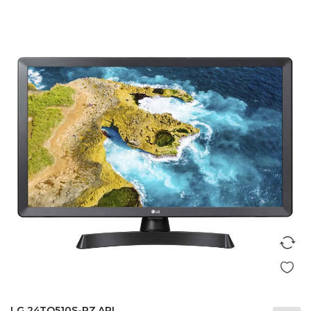
LG 24TQ510S-PZ.API...