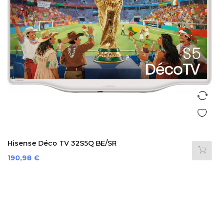
Hisense Déco TV 32S5Q BE/SR
Preis
190,98 €