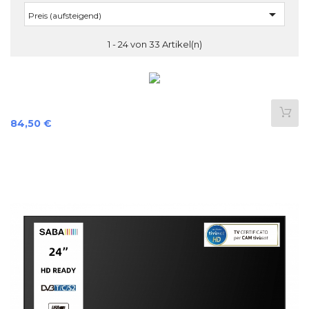

Preis (aufsteigend)
1 - 24 von 33 Artikel(n)
Preis
84,50 €