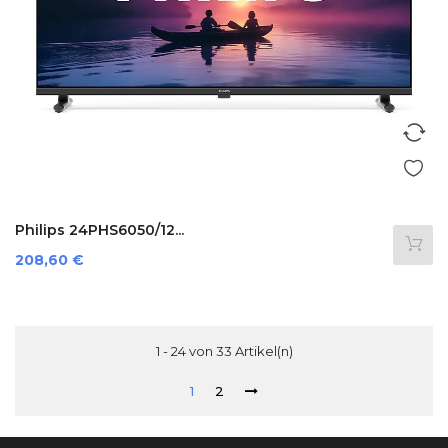
Philips 24PHS6050/12...
Preis
208,60 €
1 - 24 von 33 Artikel(n)
1
2