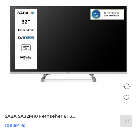
SABA SA32M10 Fernseher 81,3...
Preis
109,84 €