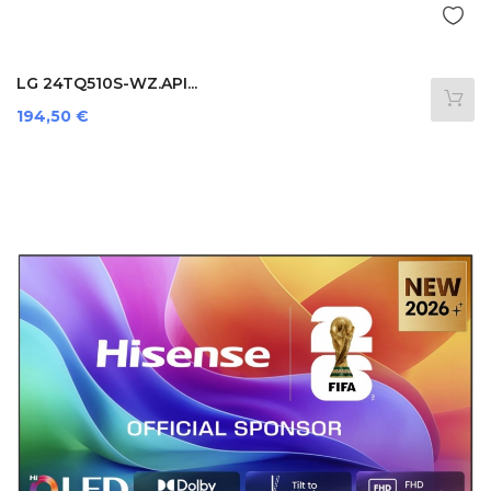
LG 24TQ510S-WZ.API...
Preis
194,50 €