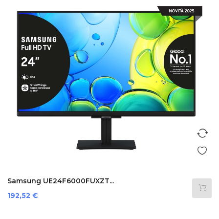
Samsung UE24F6000FUXZT...
Preis
192,52 €