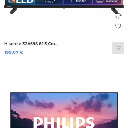
Hisense 32A59S 81,3 Cm...
Preis
199,07 €