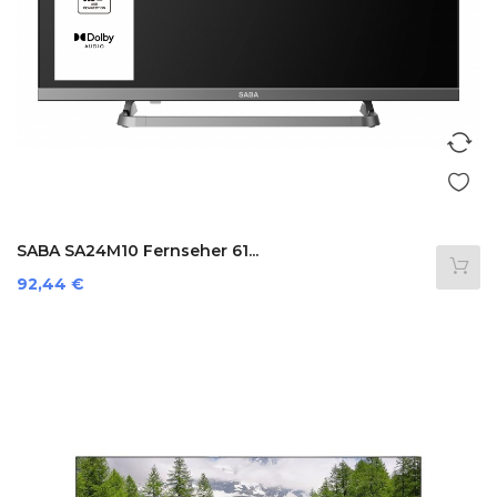
SABA SA24M10 Fernseher 61...
Preis
92,44 €