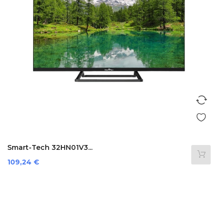
Smart-Tech 32HN01V3...
Preis
109,24 €