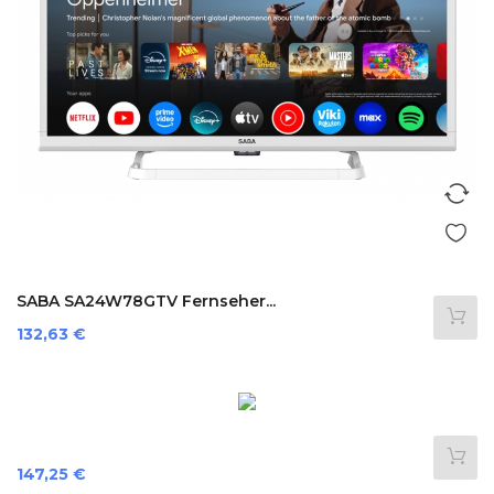
SABA SA24W78GTV Fernseher...
Preis
132,63 €
Preis
147,25 €