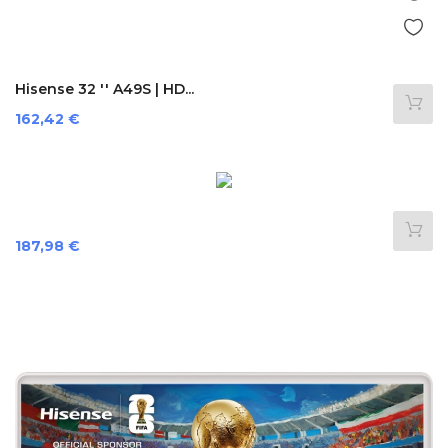
Hisense 32 '' A49S | HD...
Preis
162,42 €
Preis
187,98 €