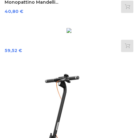
Monopattino Mandelli...
Preis
40,80 €
Preis
59,52 €