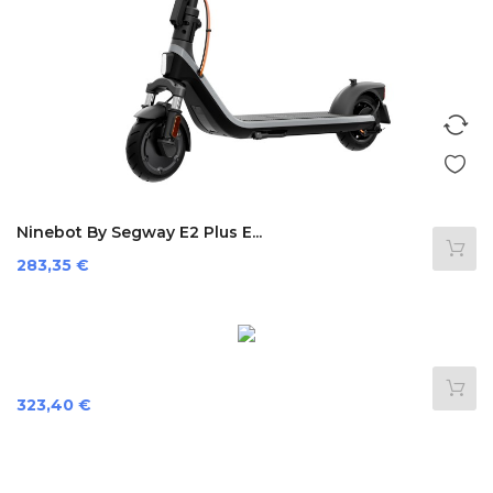
Ninebot By Segway E2 Plus E...
Preis
283,35 €
Preis
323,40 €