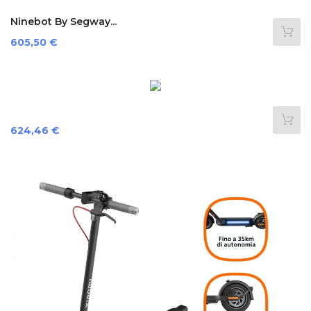
Ninebot By Segway...
Preis
605,50 €
Preis
624,46 €