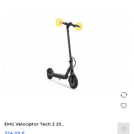
EMG Velociptor Tech 2 25...
Preis
324,09 €