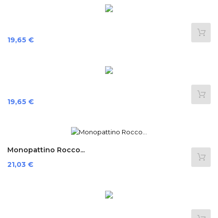
Preis
19,65 €
Preis
19,65 €
Monopattino Rocco...
Preis
21,03 €