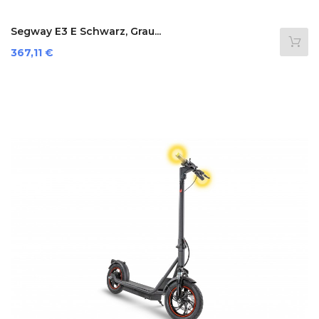
Segway E3 E Schwarz, Grau...
Preis
367,11 €