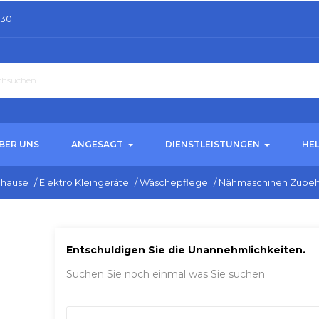
.30
BER UNS
ANGESAGT
DIENSTLEISTUNGEN
HE
hause
/
Elektro Kleingeräte
/
Wäschepflege
/
Nähmaschinen Zube
Entschuldigen Sie die Unannehmlichkeiten.
Suchen Sie noch einmal was Sie suchen