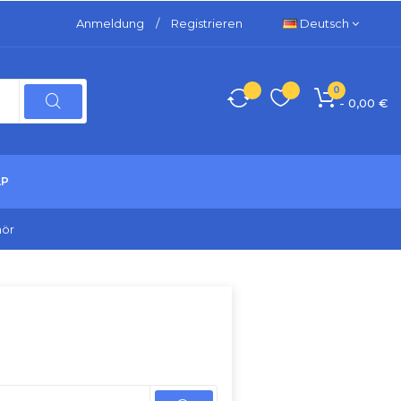
Anmeldung
/
Registrieren
Deutsch
0
- 0,00 €
LP
hör