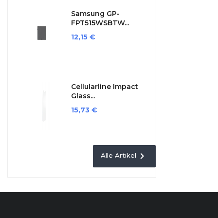
Samsung GP-
FPT515WSBTW...
Preis
12,15 €
Cellularline Impact
Glass...
Preis
15,73 €

Alle Artikel