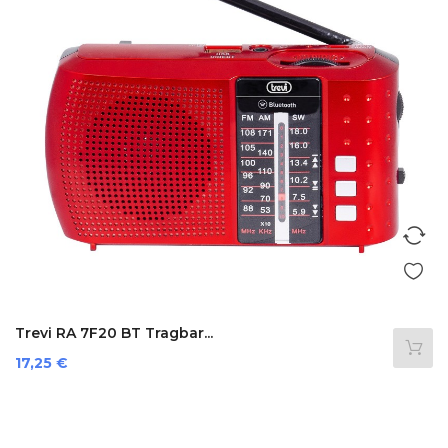
Trevi RA 7F20 BT Tragbar...
Preis
17,25 €