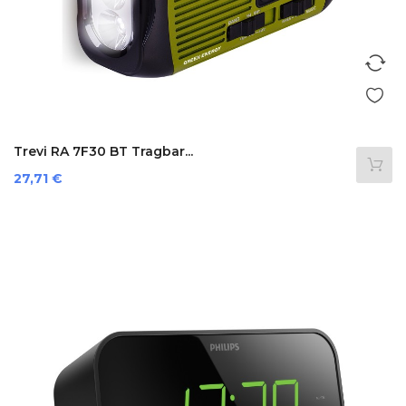
Trevi RA 7F30 BT Tragbar...
Preis
27,71 €