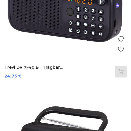
Trevi DR 7F40 BT Tragbar...
Preis
24,75 €