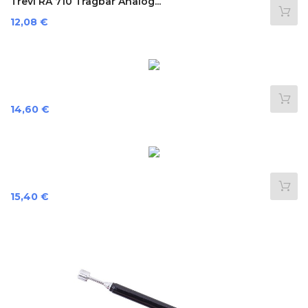
Trevi RA 710 Tragbar Analog...
Preis
12,08 €
Preis
14,60 €
Preis
15,40 €