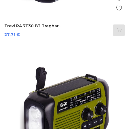
Trevi RA 7F30 BT Tragbar...
Preis
27,71 €