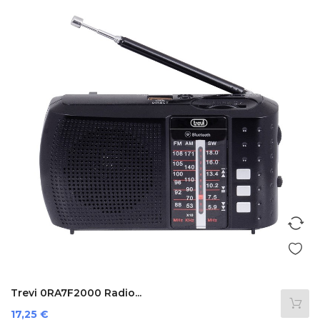
Trevi 0RA7F2000 Radio...
Preis
17,25 €