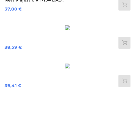
New Majestic RT-194 DAB...
Preis
37,80 €
Preis
38,59 €
Preis
39,41 €