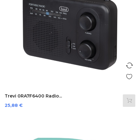
Trevi 0RA7F6400 Radio...
Preis
25,88 €