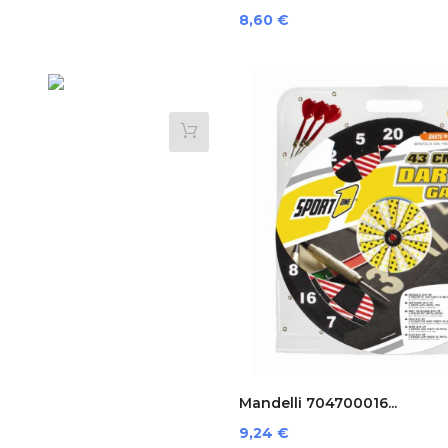
Preis
8,60 €
Mandelli 704700016...
Preis
9,24 €