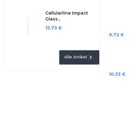
Cellularline Impact
Glass...
Preis
15,73 €
Preis
9,72 €

Alle Artikel
Preis
10,33 €