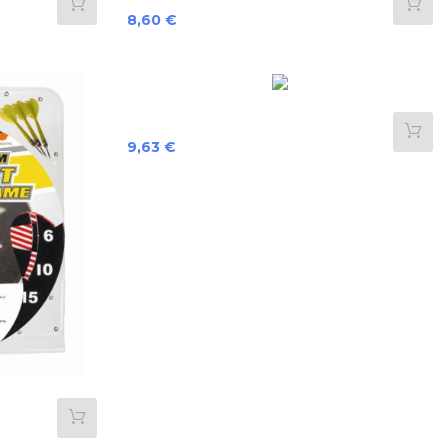
Preis
8,60 €
Preis
9,63 €