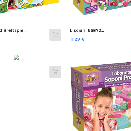
 Brettspiel...
Lisciani 66872...
Preis
11,29 €