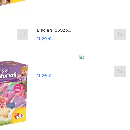
Lisciani 83923...
Preis
11,29 €
Preis
11,29 €