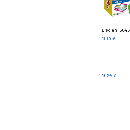
Lisciani 56453
Preis
11,10 €
Preis
11,29 €