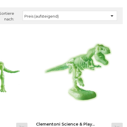
Sortiere

Preis (aufsteigend)
nach:
Clementoni Science & Play...