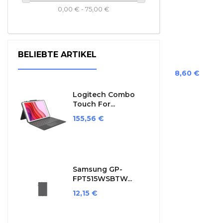
0,00 € - 75,00 €
BELIEBTE ARTIKEL
Preis
8,60 €
Logitech Combo
Touch For...
Preis
155,56 €
Samsung GP-
FPT515WSBTW...
Preis
12,15 €