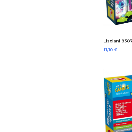
Lisciani 83879
Preis
11,10 €