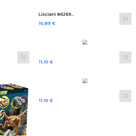
Lisciani 86269...
Preis
10,89 €
Preis
11,10 €
Preis
11,10 €