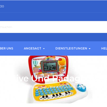
.30
BER UNS
ANGESAGT
DIENSTLEISTUNGEN
HE
reative Und Pädagogisc
Zuhause
/
Spielzeug
/
Kreative und Pädagogische