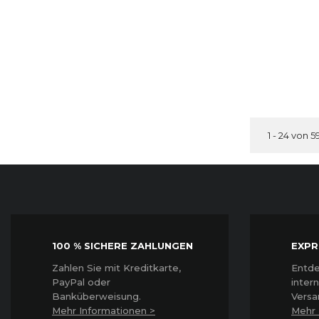
1 - 24 von 5
100 % SICHERE ZAHLUNGEN
EXPR
Z
ahlen Sie mit Kreditkarte,
Entde
PayPal oder
inter
Banküberweisung.
Versa
Mehr Informationen >
Mehr 