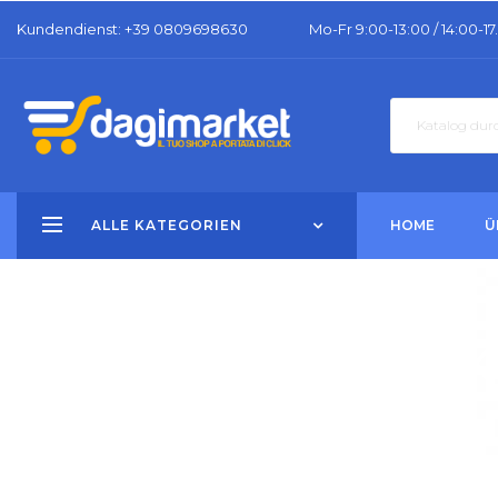
Kundendienst
: +39 0809698630
Mo-Fr 9:00-13:00 / 14:00-17
ALLE KATEGORIEN
HOME
Ü
K