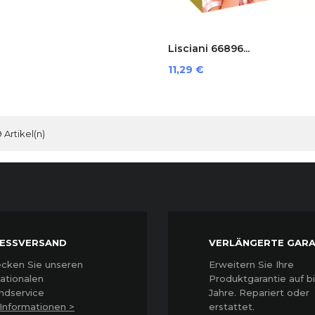
Lisciani 66896...
Preis
11,29 €
9 Artikel(n)
ESSVERSAND
VERLÄNGERTE GARA
cken Sie unseren
Erweitern Sie Ihre
nationalen
Produktgarantie auf bi
ndservice
Jahre. Repariert oder
Informationen >
erstattet
.