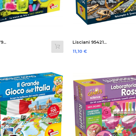
...
Lisciani 95421...
Preis
11,10 €