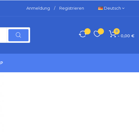
Anmeldung
/
Registrieren
Deutsch
0
- 0,00 €
LP
he