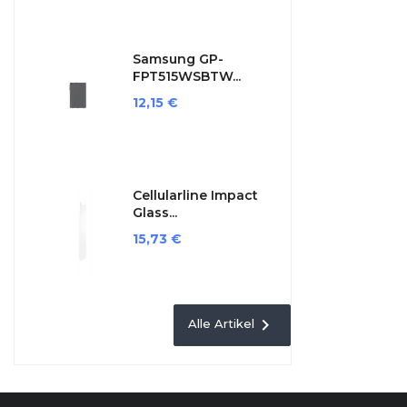
Samsung GP-
FPT515WSBTW...
Preis
12,15 €
Cellularline Impact
Glass...
Preis
15,73 €

Alle Artikel