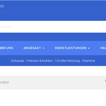
.30
BER UNS
ANGESAGT
DIENSTLEISTUNGEN
HE
Zuhause
/
Heizen & Kühlen
/
Große Heizung
/
Kamine
Artikel