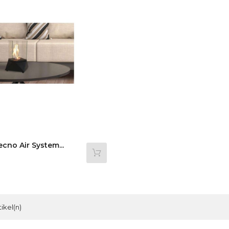
cno Air System...
rtikel(n)