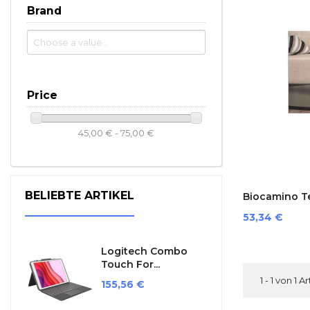
Brand
Price
45,00 € - 75,00 €
BELIEBTE ARTIKEL
Biocamino Te
Preis
53,34 €
Logitech Combo
Touch For...
1 - 1 von 1 A
Preis
155,56 €