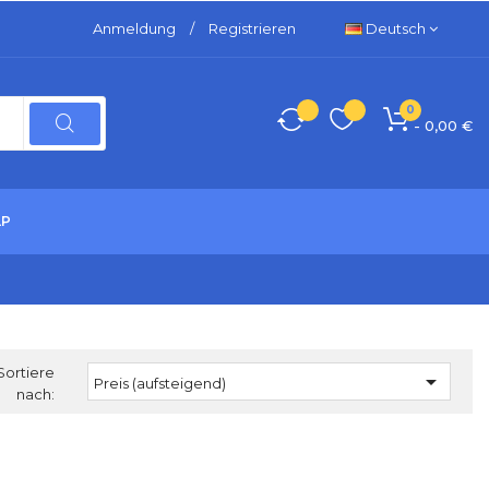
Anmeldung
/
Registrieren
Deutsch
0
- 0,00 €
LP
Sortiere

Preis (aufsteigend)
nach: