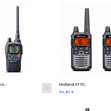
o...
Midland XT70...
Preis
94,82 €