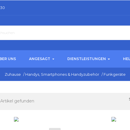
.30
BER UNS
ANGESAGT
DIENSTLEISTUNGEN
HE
Zuhause
/
Handys, Smartphones & Handyzubehör
/
Funkgeräte
 Artikel gefunden