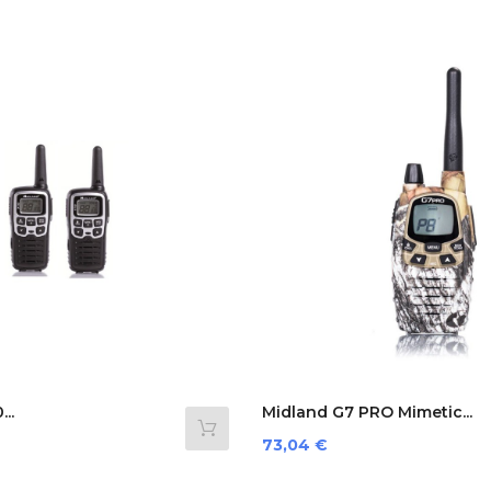
..
Midland G7 PRO Mimetic...
Preis
73,04 €