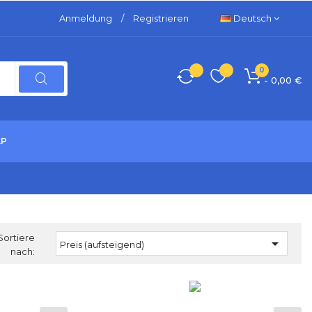
Anmeldung
/
Registrieren
Deutsch
0
- 0,00 €
LP
Sortiere

Preis (aufsteigend)
nach: