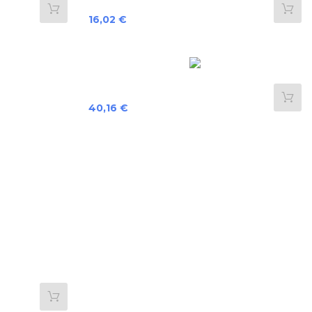
Preis
16,02 €
Preis
40,16 €