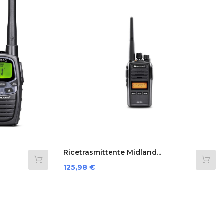
Ricetrasmittente Midland...
Preis
125,98 €