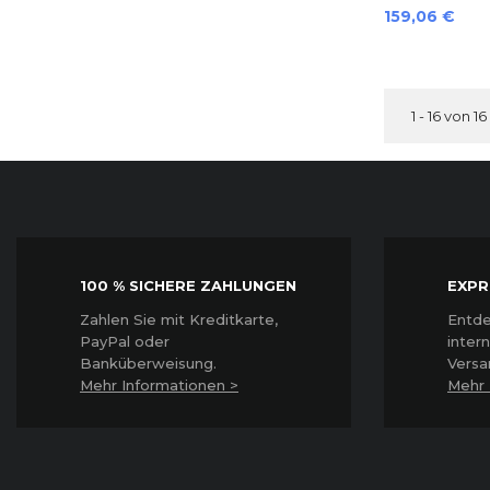
Preis
159,06 €
1 - 16 von 16
100 % SICHERE ZAHLUNGEN
EXPR
Z
ahlen Sie mit Kreditkarte,
Entde
PayPal oder
inter
Banküberweisung.
Versa
Mehr Informationen >
Mehr 