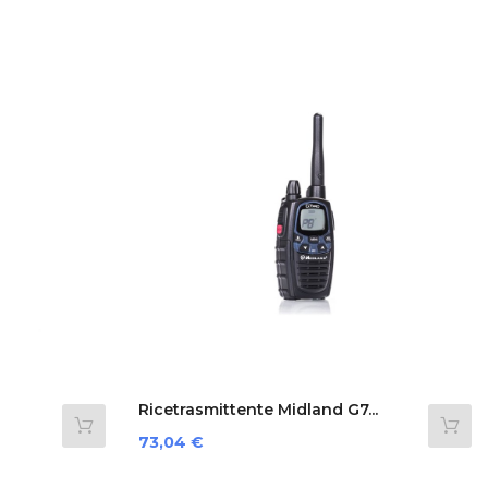
Ricetrasmittente Midland G7...
Preis
73,04 €