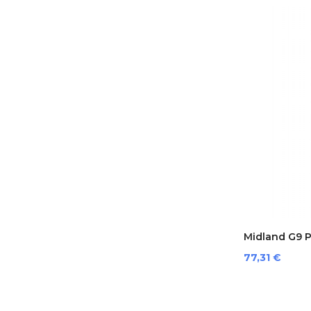
Midland G9 Pr
Preis
77,31 €