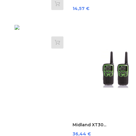
Preis
14,57 €
Midland XT30...
Preis
36,44 €