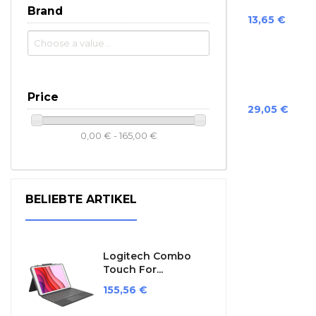
Brand
Preis
13,65 €
Price
Preis
29,05 €
0,00 € - 165,00 €
BELIEBTE ARTIKEL
Logitech Combo
Touch For...
Preis
155,56 €