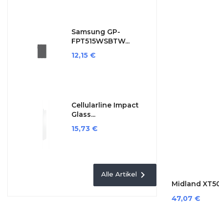
Samsung GP-
FPT515WSBTW...
Preis
12,15 €
Cellularline Impact
Glass...
Preis
15,73 €

Alle Artikel
Midland XT50.
Preis
47,07 €