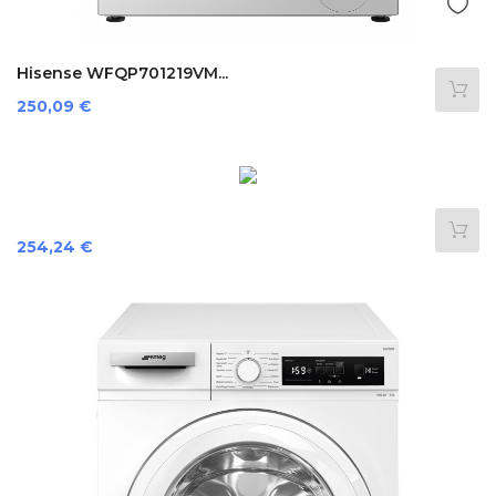
Hisense WFQP701219VM...
Preis
250,09 €
Preis
254,24 €