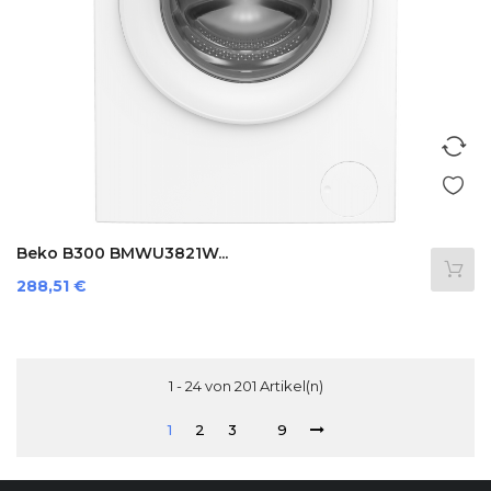
Beko B300 BMWU3821W...
Preis
288,51 €
1 - 24 von 201 Artikel(n)
1
2
3
9