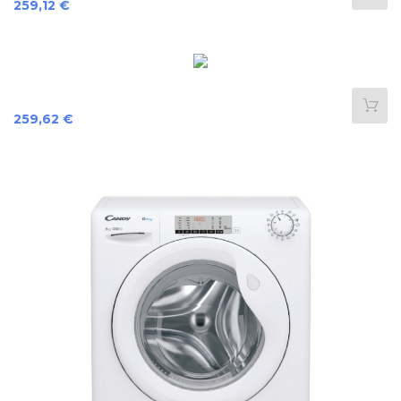
Preis
259,12 €
Preis
259,62 €