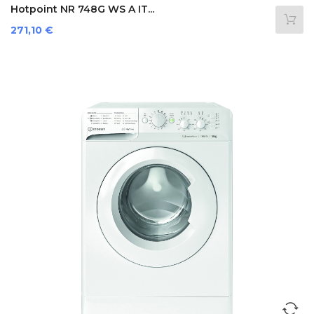
Hotpoint NR 748G WS A IT...
Preis
271,10 €