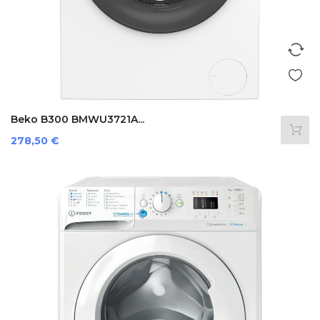
Beko B300 BMWU3721A...
Preis
278,50 €