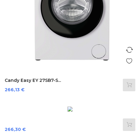
Candy Easy EY 27SB7-S...
Preis
266,13 €
Preis
266,30 €