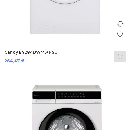
Candy EY284DWM5/1-S...
Preis
264,47 €