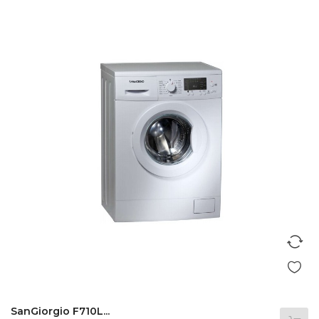
SanGiorgio F710L...