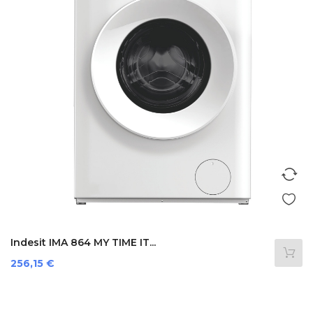
Indesit IMA 864 MY TIME IT...
Preis
256,15 €