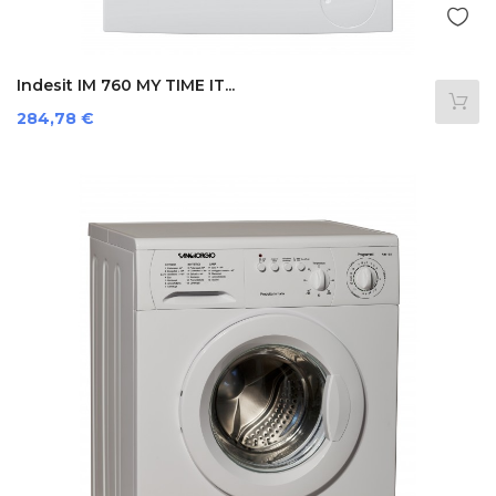
Indesit IM 760 MY TIME IT...
Preis
284,78 €