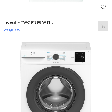
Indesit MTWC 91296 W IT...
Preis
271,69 €