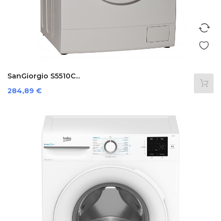
SanGiorgio S5510C...
Preis
284,89 €