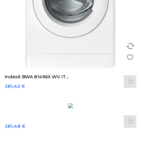
Indesit BWA 81496X WV IT...
Preis
281,42 €
Preis
281,48 €