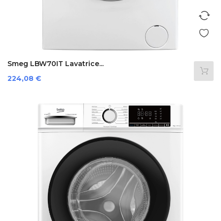
Smeg LBW70IT Lavatrice...
Preis
224,08 €