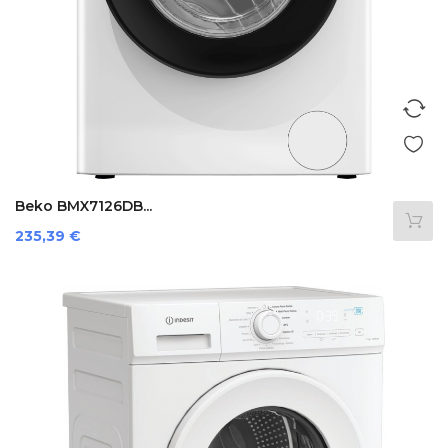
Beko BMX7126DB...
Preis
235,39 €