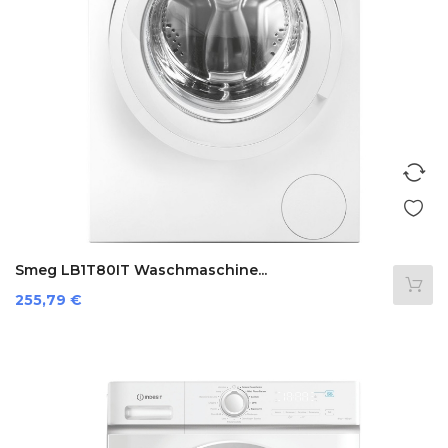
Smeg LB1T80IT Waschmaschine...
Preis
255,79 €