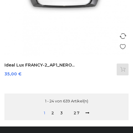
Ideal Lux FRANCY-2_AP1_NERO...
Preis
35,00 €
1 - 24 von 639 Artikel(n)
1
2
3
27