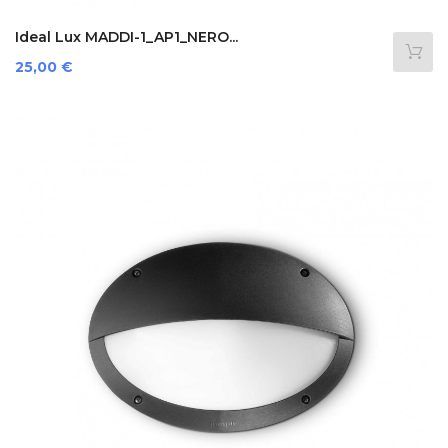
Ideal Lux MADDI-1_AP1_NERO...
Preis
25,00 €