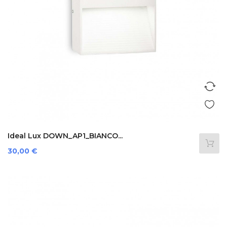
Ideal Lux DOWN_AP1_BIANCO...
Preis
30,00 €