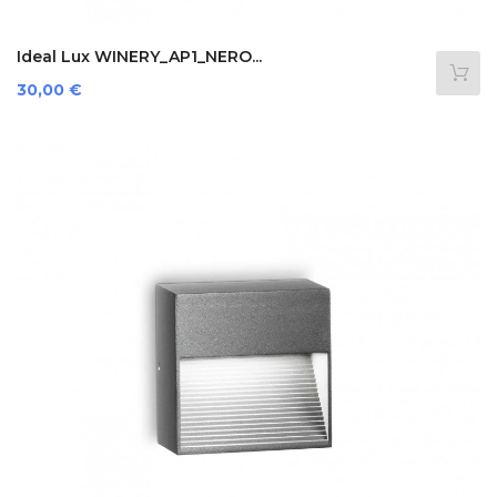
Ideal Lux WINERY_AP1_NERO...
Preis
30,00 €