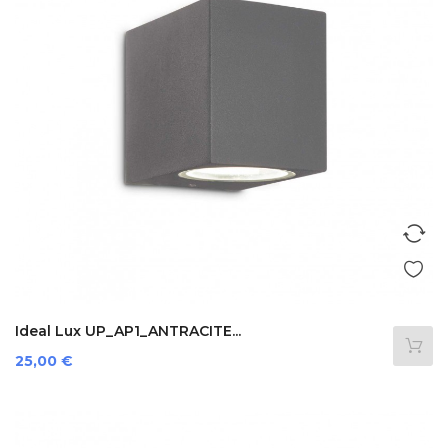
Ideal Lux UP_AP1_ANTRACITE...
Preis
25,00 €