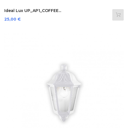
Ideal Lux UP_AP1_COFFEE...
Preis
25,00 €