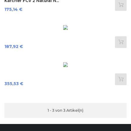
Kärcher FCV 2 Natural N...
Preis
175,14 €
Preis
187,92 €
Preis
355,53 €
1 - 3 von 3 Artikel(n)