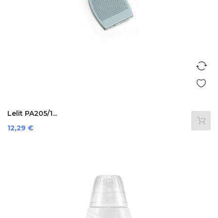
Lelit PA205/1...
Preis
12,29 €