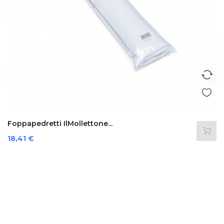
Foppapedretti IlMollettone...
Preis
18,41 €