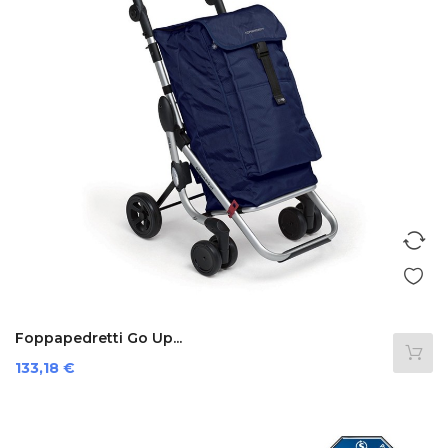
Foppapedretti Go Up...
Preis
133,18 €