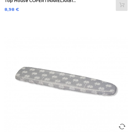
Top House COPERTINARELAXB1...
Preis
8,98 €