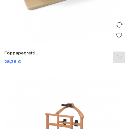
Foppapedretti...
Preis
28,38 €