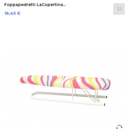
Foppapedretti LaCopertina...
Preis
16,45 €