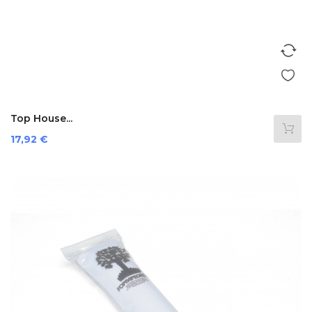
Top House...
Preis
17,92 €