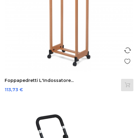
Foppapedretti L'Indossatore...
Preis
113,73 €