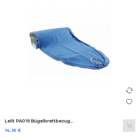
Lelit PA019 Bügelbrettbezug...
Preis
14,16 €