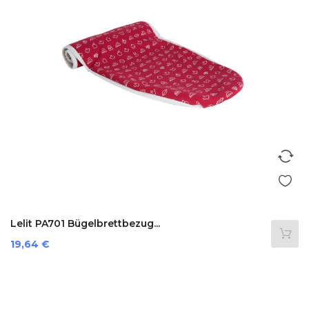
Lelit PA701 Bügelbrettbezug...
Preis
19,64 €