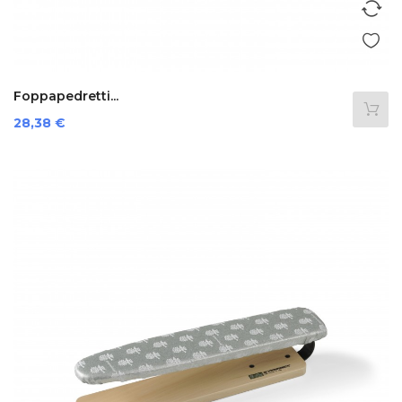
Foppapedretti...
Preis
28,38 €