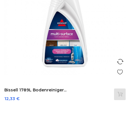
Bissell 1789L Bodenreiniger...
Preis
12,33 €