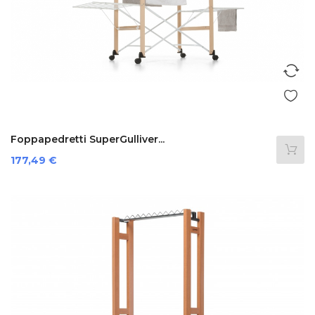
Foppapedretti SuperGulliver...
Preis
177,49 €