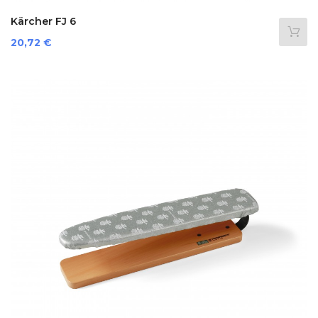
Kärcher FJ 6
Preis
20,72 €