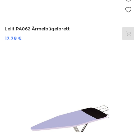
Lelit PA062 Ärmelbügelbrett
Preis
17,78 €