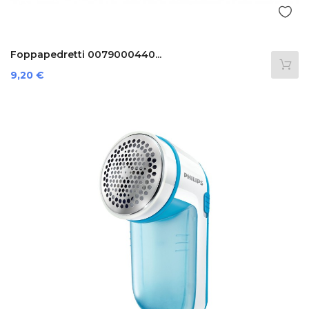
Foppapedretti 0079000440...
Preis
9,20 €