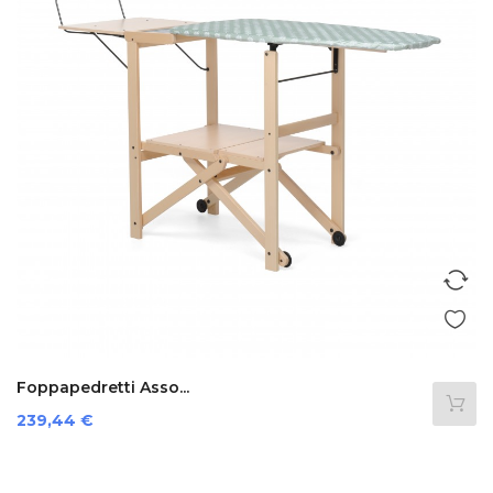
Foppapedretti Asso...
Preis
239,44 €