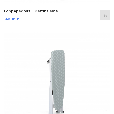
Foppapedretti IlMettinsieme...
Preis
145,16 €