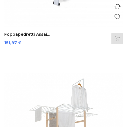
Foppapedretti Assai...
Preis
151,87 €