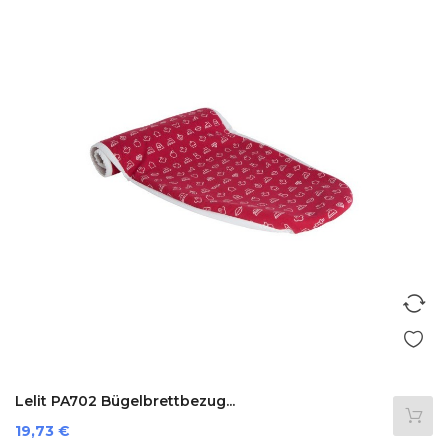
Lelit PA702 Bügelbrettbezug...
Preis
19,73 €