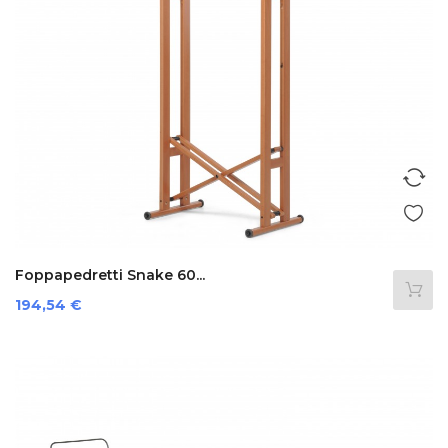
Foppapedretti Snake 60...
Preis
194,54 €