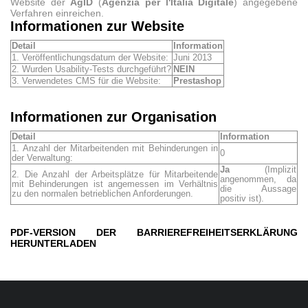
Website der
AgID
(
Agenzia per l'Italia Digitale
) angegebene
Verfahren einreichen.
Informationen zur Website
Detail
Information
1. Veröffentlichungsdatum der Website:
Juni 2013
2. Wurden Usability-Tests durchgeführt?
NEIN
3. Verwendetes CMS für die Website:
Prestashop
Informationen zur Organisation
Detail
Information
1. Anzahl der Mitarbeitenden mit Behinderungen in
0
der Verwaltung:
Ja
(Implizit
2. Die Anzahl der Arbeitsplätze für Mitarbeitende
angenommen, da
mit Behinderungen ist angemessen im Verhältnis
die Aussage
zu den normalen betrieblichen Anforderungen.
positiv ist).
PDF-VERSION DER BARRIEREFREIHEITSERKLÄRUNG
HERUNTERLADEN