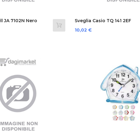
ll JA 7102N Nero
Sveglia Casio TQ 141 2EF
Prezzo
10,02 €