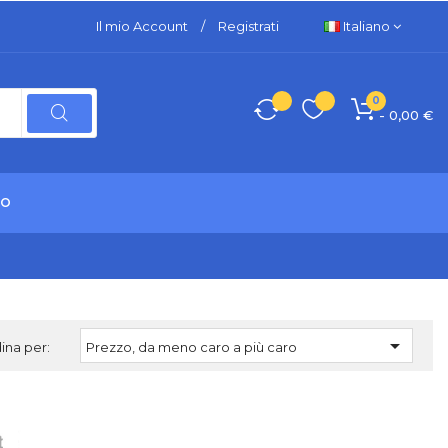
Il mio Account
/
Registrati
Italiano
0
- 0,00 €
TO

ina per:
Prezzo, da meno caro a più caro