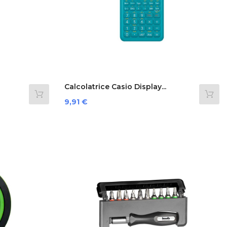
Calcolatrice Casio Display...
Prezzo
9,91 €