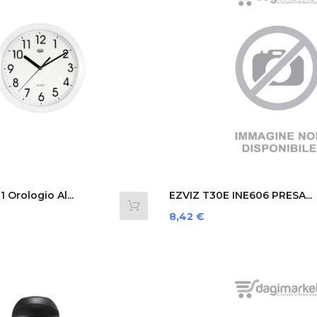
 Orologio Al...
EZVIZ T30E INE606 PRESA...
Prezzo
8,42 €