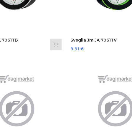
A 7061TB
Sveglia Jm JA 7061TV
Prezzo
9,91 €