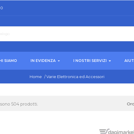
30
HI SIAMO
IN EVIDENZA
I NOSTRI SERVIZI
AIU
Home
/
Varie Elettronica ed Accessori
 sono 504 prodotti.
Ord