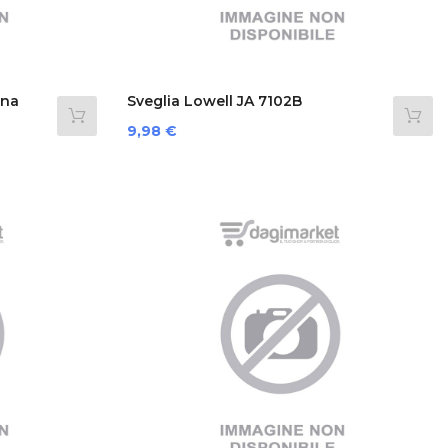
nna
Sveglia Lowell JA 7102B
Bianco
Prezzo
9,98 €