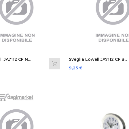
l JA7112 CF N...
Sveglia Lowell JA7112 CF B...
Prezzo
9,25 €