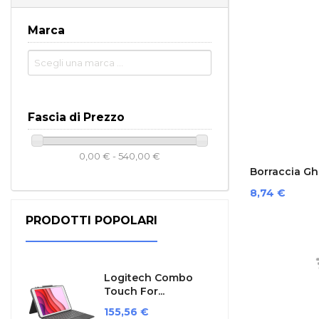
Marca
Fascia di Prezzo
0,00 € - 540,00 €
Borraccia Ghi
Prezzo
8,74 €
PRODOTTI POPOLARI
Logitech Combo
Touch For...
Prezzo
155,56 €