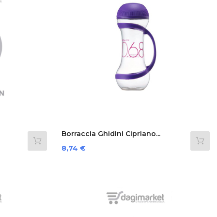
Borraccia Ghidini Cipriano...
Prezzo
8,74 €