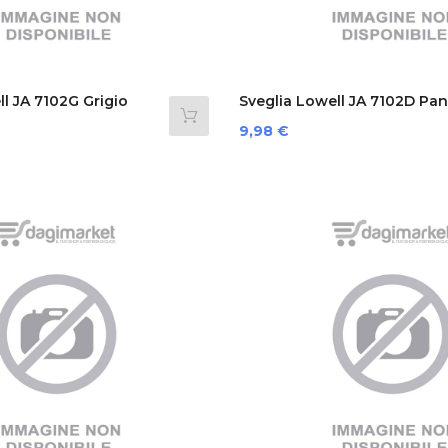
ll JA 7102G Grigio
Sveglia Lowell JA 7102D Pa
Prezzo
9,98 €