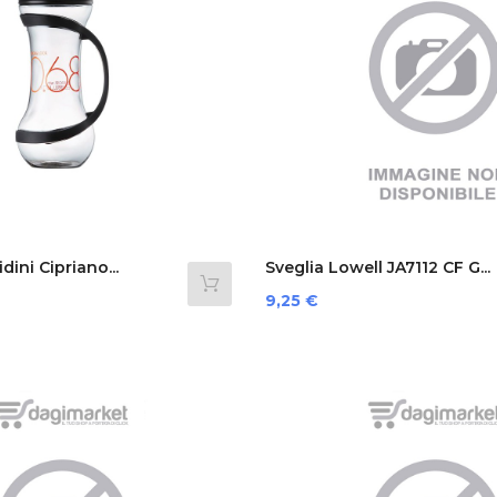
dini Cipriano...
Sveglia Lowell JA7112 CF G...
Prezzo
9,25 €