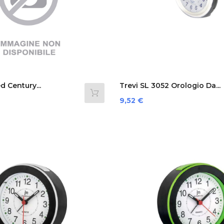
d Century...
Trevi SL 3052 Orologio Da...
Prezzo
9,52 €