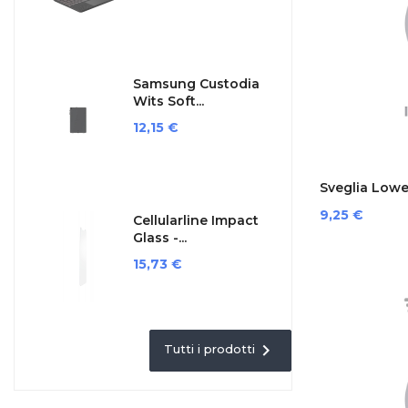
Samsung Custodia
Wits Soft...
Prezzo
12,15 €
Sveglia Lowel
Prezzo
9,25 €
Cellularline Impact
Glass -...
Prezzo
15,73 €

Tutti i prodotti