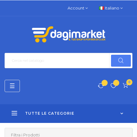
Account
Italiano
0
navigazione
☰
Toggle
TUTTE LE CATEGORIE
Filtra i Prodotti