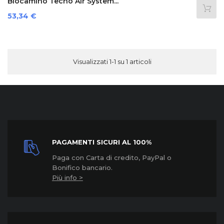
Biocamino Tecno Air System...
Prezzo
53,34 €
Visualizzati 1-1 su 1 articoli
PAGAMENTI SICURI AL 100%
Paga con Carta di credito, PayPal o
Bonifico bancario.
Più info >