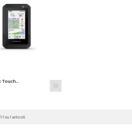
 Touch...
1-1 su 1 articoli