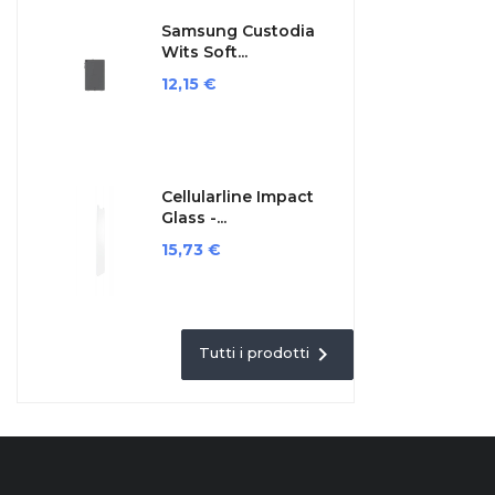
Samsung Custodia
Wits Soft...
Prezzo
12,15 €
Cellularline Impact
Glass -...
Prezzo
15,73 €

Tutti i prodotti