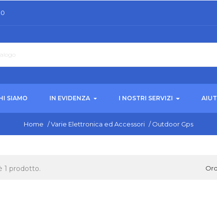
30
HI SIAMO
IN EVIDENZA
I NOSTRI SERVIZI
AIU
Home
/
Varie Elettronica ed Accessori
/
Outdoor Gps
è 1 prodotto.
Ord