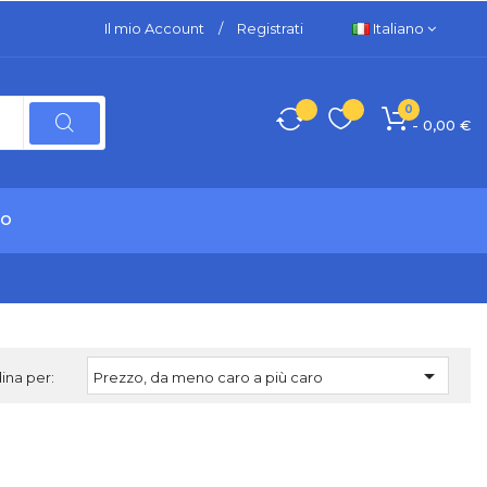
Il mio Account
/
Registrati
Italiano
0
- 0,00 €
TO

ina per:
Prezzo, da meno caro a più caro