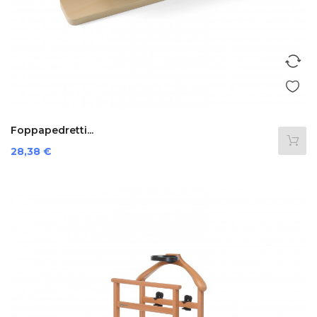
Foppapedretti...
Prezzo
28,38 €