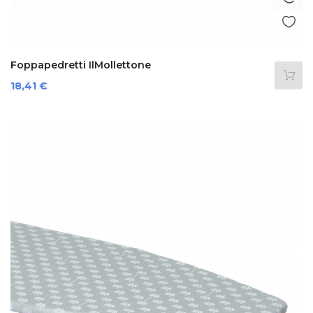
Foppapedretti IlMollettone
Prezzo
18,41 €