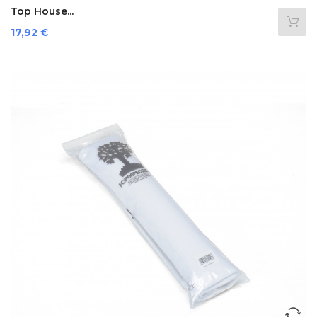
Top House...
Prezzo
17,92 €