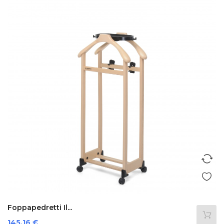
Foppapedretti Il...
Prezzo
145,16 €