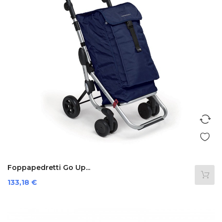
Foppapedretti Go Up...
Prezzo
133,18 €