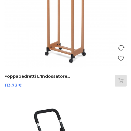
Foppapedretti L'Indossatore...
Prezzo
113,73 €