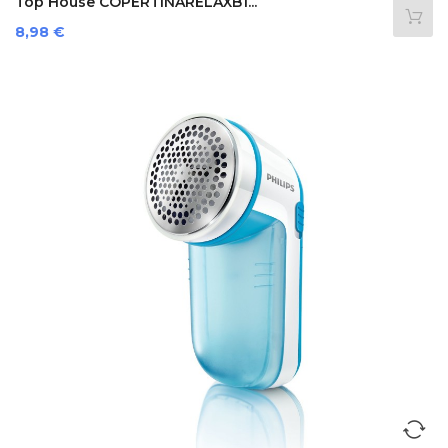
Top House COPERTINARELAXB1...
Prezzo
8,98 €