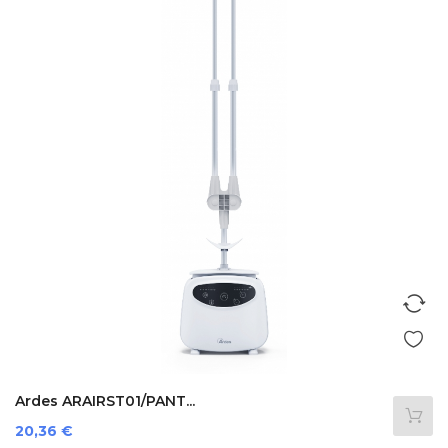
Ardes ARAIRST01/PANT...
Prezzo
20,36 €