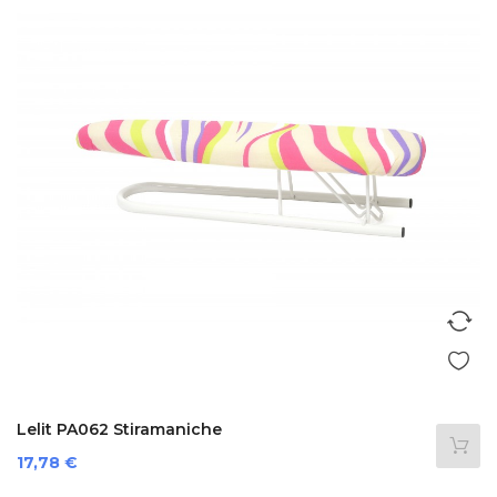
Lelit PA062 Stiramaniche
Prezzo
17,78 €