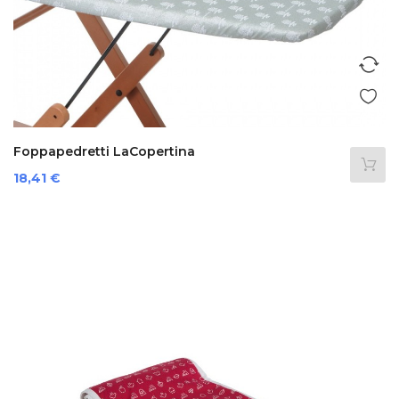
Foppapedretti LaСopertina
Prezzo
18,41 €