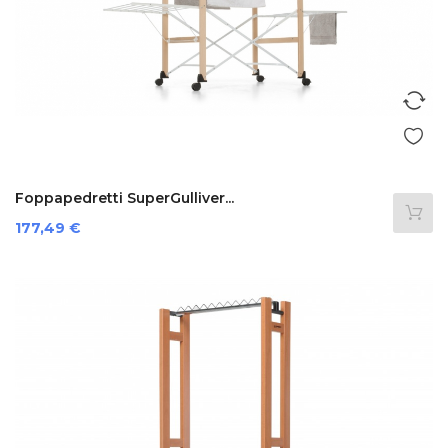
Foppapedretti SuperGulliver...
Prezzo
177,49 €