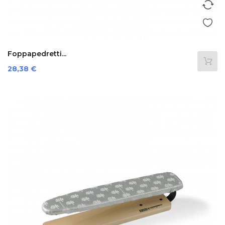
Foppapedretti...
Prezzo
28,38 €