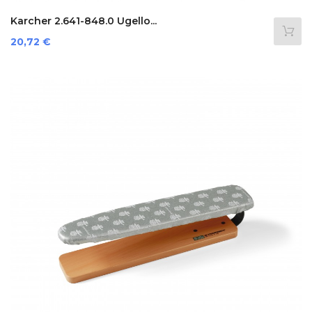
Karcher 2.641-848.0 Ugello...
Prezzo
20,72 €