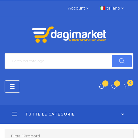
Account
Italiano
0
navigazione
☰
Toggle
TUTTE LE CATEGORIE
Filtra i Prodotti