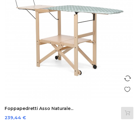
Foppapedretti Asso Naturale...
Prezzo
239,44 €