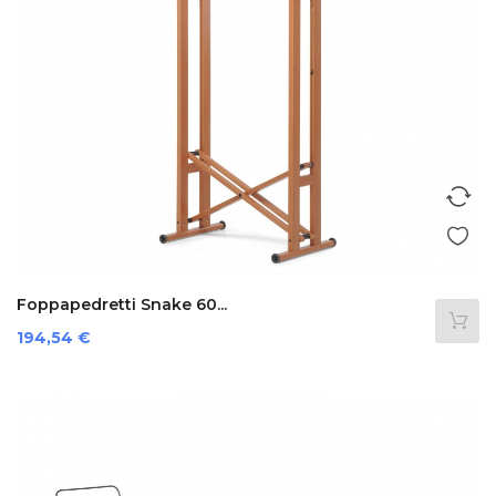
Foppapedretti Snake 60...
Prezzo
194,54 €