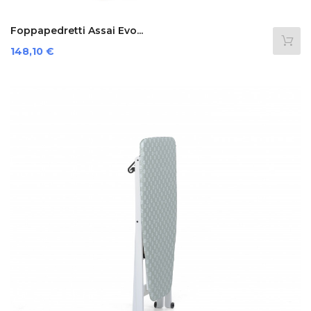
Foppapedretti Assai Evo...
Prezzo
148,10 €