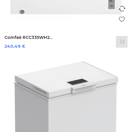
Comfeè RCC335WH2...
Prezzo
240,49 €