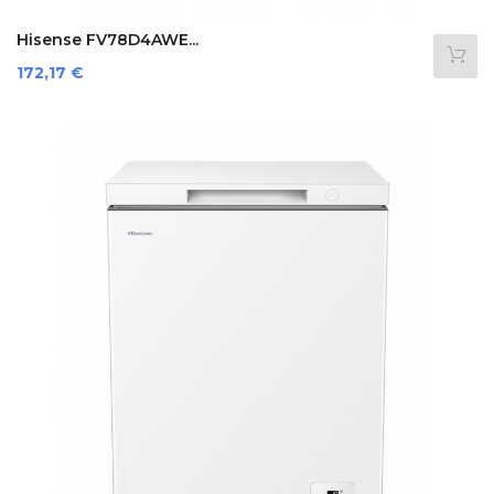
Hisense FV78D4AWE...
Prezzo
172,17 €