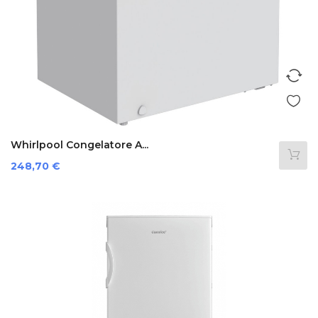
Whirlpool Congelatore A...
Prezzo
248,70 €