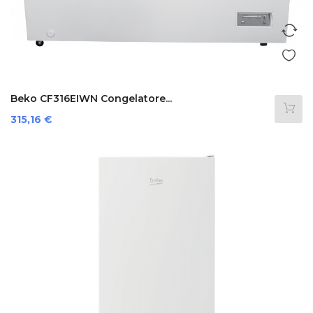
Beko CF316EIWN Congelatore...
Prezzo
315,16 €