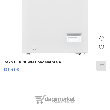
Beko CF100EWN Congelatore A...
Prezzo
153,42 €