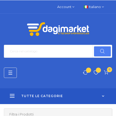
Account
Italiano
0
navigazione
☰
Toggle
TUTTE LE CATEGORIE
Filtra i Prodotti