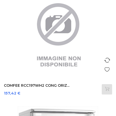
COMFEE RCC197WH2 CONG ORIZ...
Prezzo
157,42 €