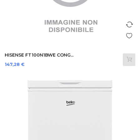
HISENSE FT100N1BWE CONG...
Prezzo
147,28 €