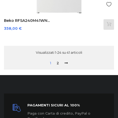
Beko RFSA240M41WN...
Prezzo
358,00 €
Visualizzati 1-24 su 41 articoli
1
2
PAGAMENTI SICURI AL 100%
Paga con Carta di credito, PayPal o