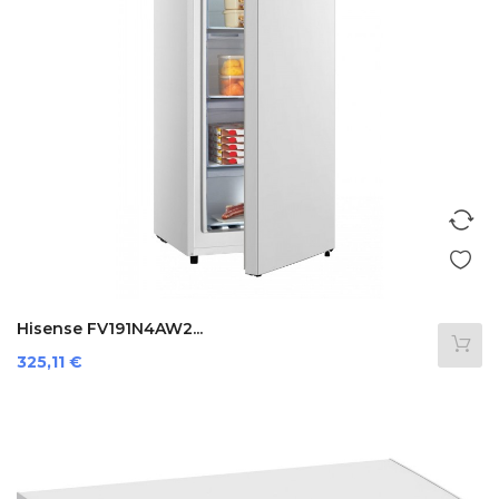
Hisense FV191N4AW2...
Prezzo
325,11 €