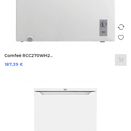
Comfeè RCC270WH2...
Prezzo
187,39 €