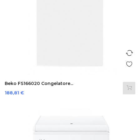
Beko FS166020 Congelatore...
Prezzo
188,81 €