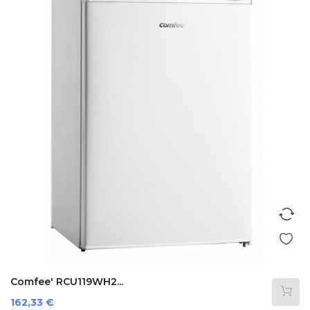
Comfee' RCU119WH2...
Prezzo
162,33 €