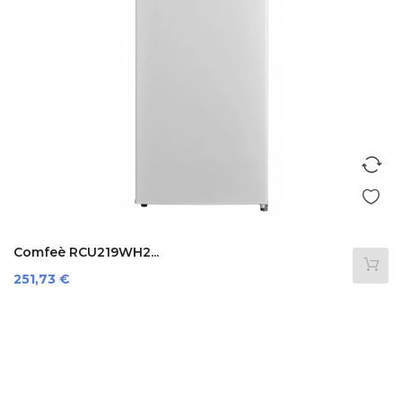
Comfeè RCU219WH2...
Prezzo
251,73 €