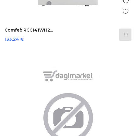
Comfeè RCC141WH2...
Prezzo
133,24 €