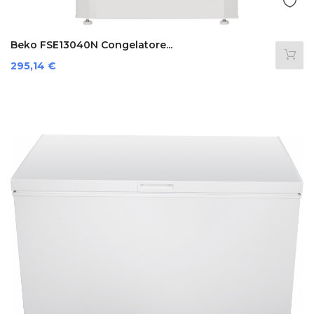
Beko FSE13040N Congelatore...
Prezzo
295,14 €