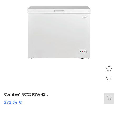
Comfee' RCC395WH2...
Prezzo
272,34 €