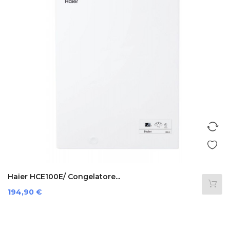
Haier HCE100E/ Congelatore...
Prezzo
194,90 €