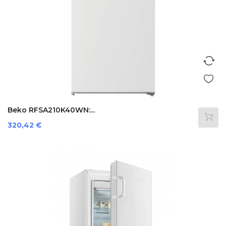
Beko RFSA210K40WN:...
Prezzo
320,42 €