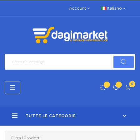
Account
Italiano
0
navigazione
☰
Toggle
TUTTE LE CATEGORIE
Filtra i Prodotti