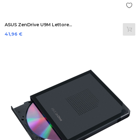
ASUS ZenDrive U9M Lettore...
Prezzo
41,96 €