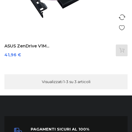
ASUS ZenDrive V1M...
Prezzo
41,96 €
Visualizzati 1-3 su 3 articoli
PAGAMENTI SICURI AL 100%