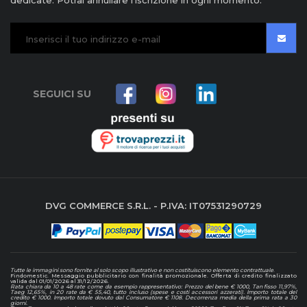
dedicate. Potrai annullare l'iscrizione in ogni momento.
SEGUICI SU
DVG COMMERCE S.R.L. - P.IVA: IT07531290729
Tutte le immagini sono fornite al solo scopo illustrativo e non costituiscono elemento contrattuale
.
Findomestic. Messaggio pubblicitario con finalità promozionale. Offerta di credito finalizzato
valida dal 01/01/2026 al 31/12/2026.
Rata chiara da 10 a 48 rate come da esempio rappresentativo: Prezzo del bene € 1000, Tan fisso 11,97%,
Taeg 12,65%, in 20 rate da € 55,40, tutto incluso (spese e costi accessori azzerati). Importo totale del
credito € 1000. Importo totale dovuto dal Consumatore € 1108. Decorrenza media della prima rata a 30
giorni.