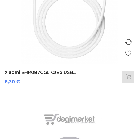
Xiaomi BHR087GGL Cavo USB...
Prezzo
8,30 €