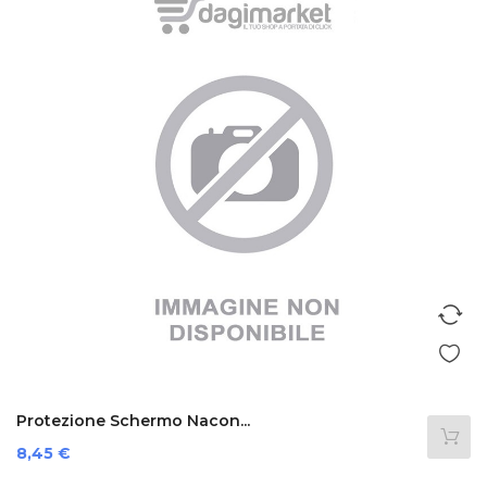
Protezione Schermo Nacon...
Prezzo
8,45 €