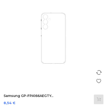
Samsung GP-FPA166AEGTY...
Prezzo
8,54 €