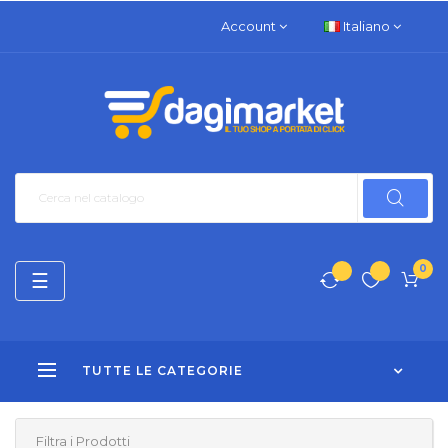
Account
Italiano
0
navigazione
☰
Toggle
TUTTE LE CATEGORIE
Filtra i Prodotti