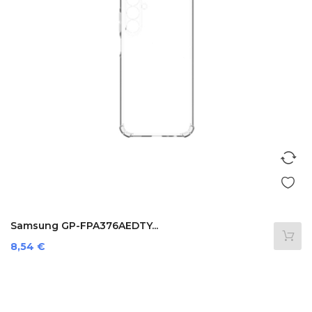
Samsung GP-FPA376AEDTY...
Prezzo
8,54 €