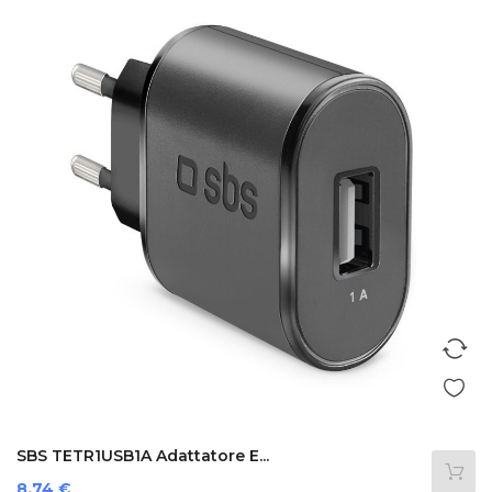
SBS TETR1USB1A Adattatore E...
Prezzo
8,74 €