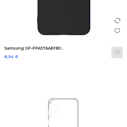
Samsung GP-FPA576AEFBY...
Prezzo
8,54 €