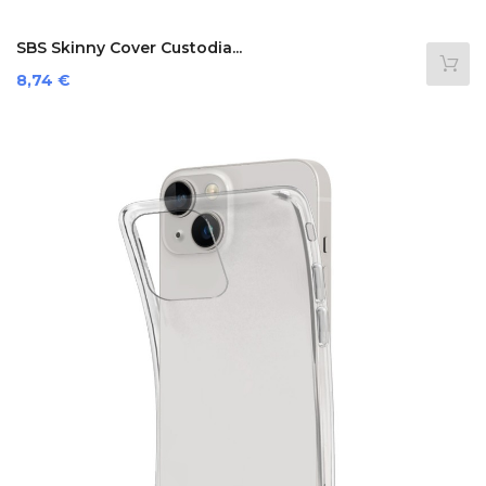
SBS Skinny Cover Custodia...
Prezzo
8,74 €