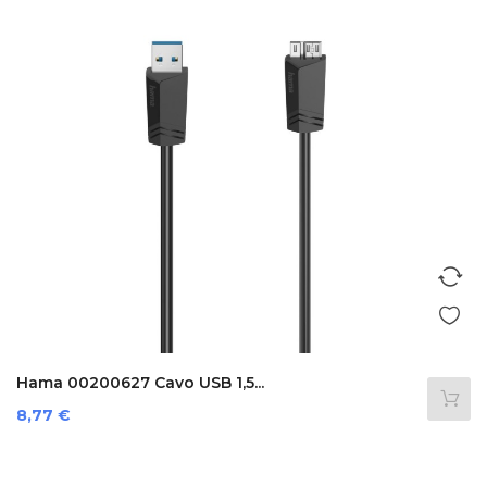
Hama 00200627 Cavo USB 1,5...
Prezzo
8,77 €