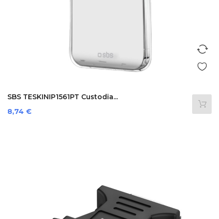
SBS TESKINIP1561PT Custodia...
Prezzo
8,74 €