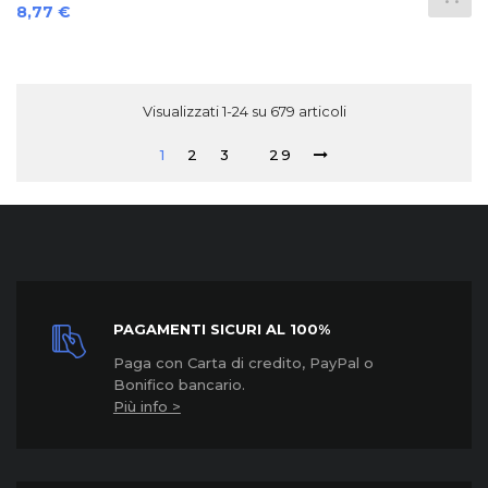
Prezzo
8,77 €
Visualizzati 1-24 su 679 articoli
1
2
3
29
PAGAMENTI SICURI AL 100%
Paga con Carta di credito, PayPal o
Bonifico bancario.
Più info >