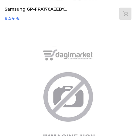
Samsung GP-FPA176AEEBY...
Prezzo
8,54 €