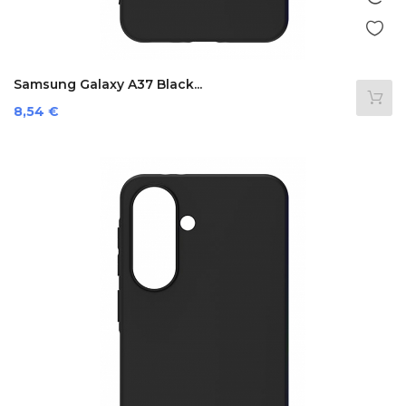
Samsung Galaxy A37 Black...
Prezzo
8,54 €