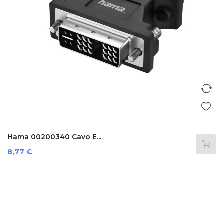
Hama 00200340 Cavo E...
Prezzo
8,77 €