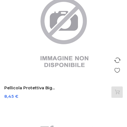
Pellicola Protettiva Big...
Prezzo
8,45 €