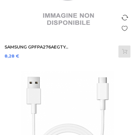
SAMSUNG GPFPA276AEGTY...
Prezzo
8,28 €