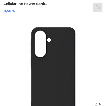
Cellularline Power Bank...
Prezzo
8,50 €