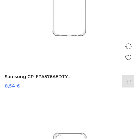
Samsung GP-FPA576AEDTY...
Prezzo
8,54 €