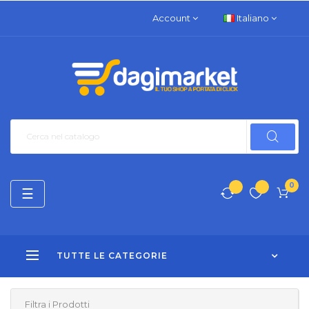
Account
Italiano
0
navigazione
☰
Toggle
TUTTE LE CATEGORIE
Filtra i Prodotti