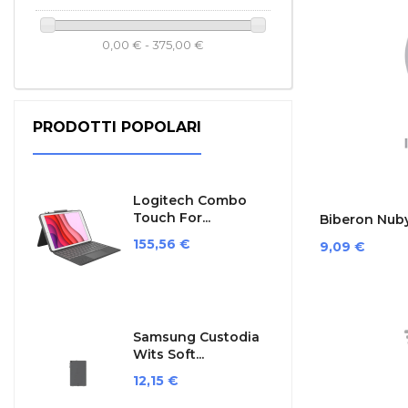
0,00 € - 375,00 €
PRODOTTI POPOLARI
Logitech Combo
Touch For...
Biberon Nuby
Prezzo
155,56 €
Prezzo
9,09 €
Samsung Custodia
Wits Soft...
Prezzo
12,15 €