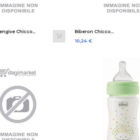
ngive Chicco...
Biberon Chicco...
Prezzo
10,24 €