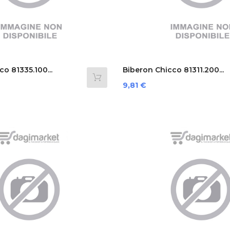
o 81335.100...
Biberon Chicco 81311.200...
Prezzo
9,81 €