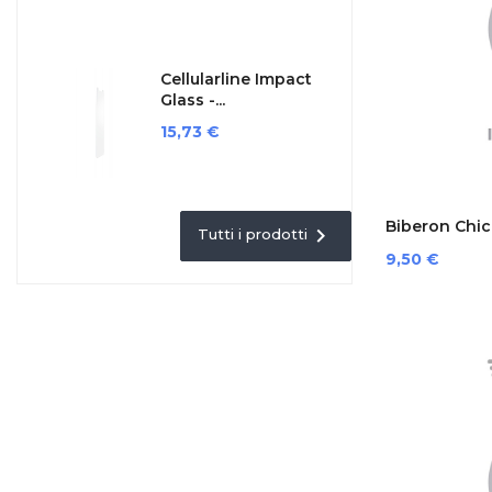
Cellularline Impact
Glass -...
Prezzo
15,73 €
Biberon Chicc

Tutti i prodotti
Prezzo
9,50 €