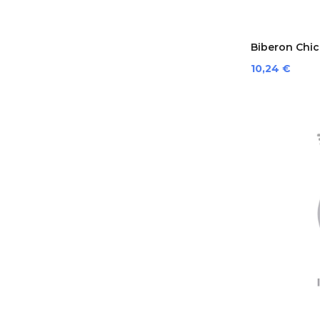
Biberon Chicc
Prezzo
10,24 €