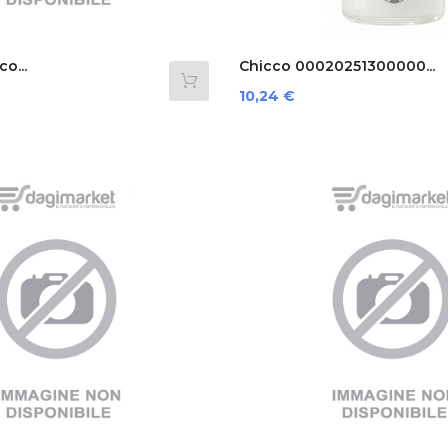
o...
Chicco 00020251300000...
Prezzo
10,24 €