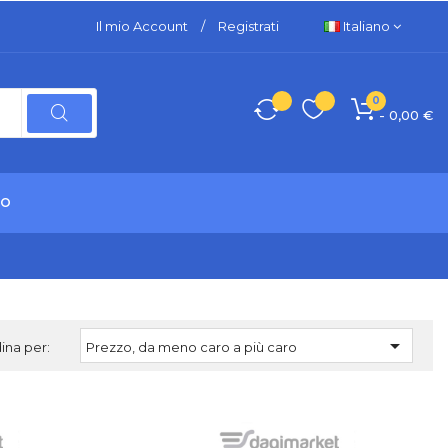
Il mio Account
/
Registrati
Italiano
0
- 0,00 €
TO

ina per:
Prezzo, da meno caro a più caro