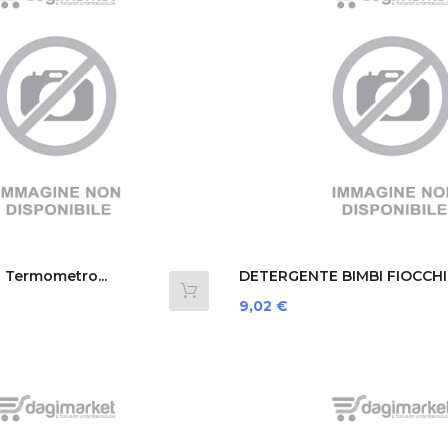
1 Termometro...
DETERGENTE BIMBI FIOCCHI
DI...
Prezzo
9,02 €