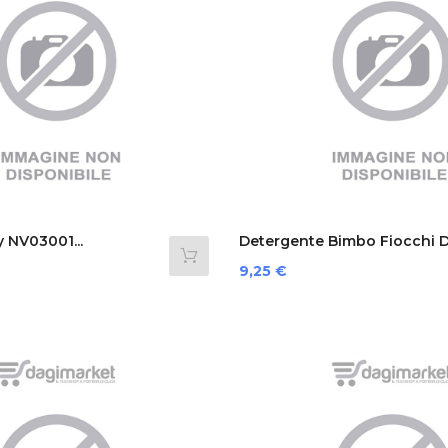
 NV03001...
Detergente Bimbo Fiocchi Di
Prezzo
9,25 €