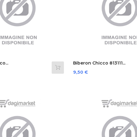
o...
Biberon Chicco 813111...
Prezzo
9,50 €