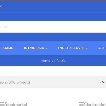
30
HI SIAMO
IN EVIDENZA
I NOSTRI SERVIZI
AIU
Home
/
Infanzia
 sono 300 prodotti.
Ord