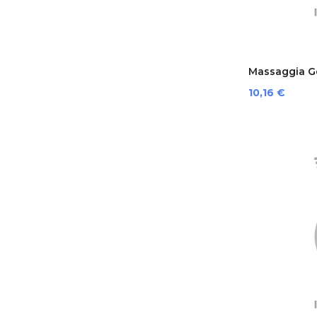
Massaggia Ge
Prezzo
10,16 €