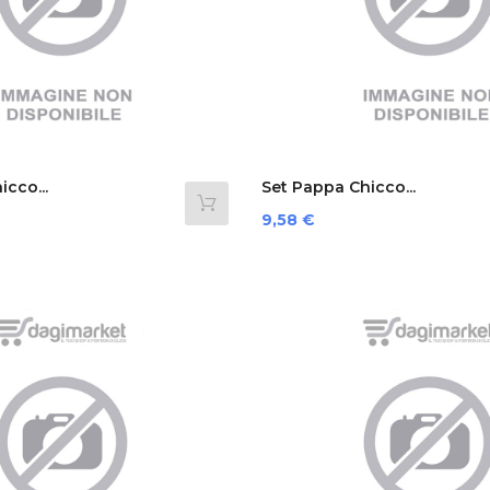
cco...
Set Pappa Chicco...
Prezzo
9,58 €