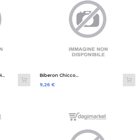
...
Biberon Chicco...
Prezzo
9,26 €