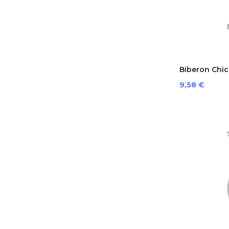
Biberon Chicc
Prezzo
9,58 €