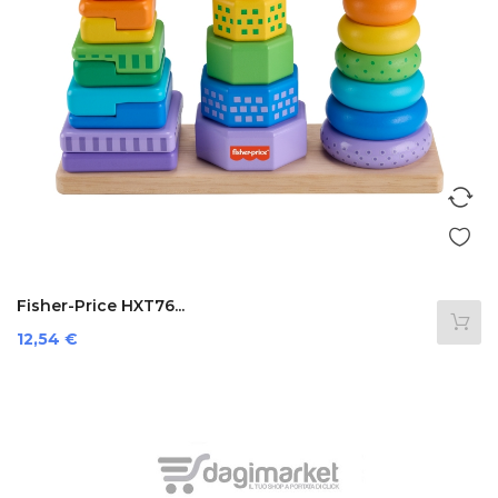
Fisher-Price HXT76...
Prezzo
12,54 €