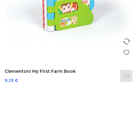
Clementoni My First Farm Book
Prezzo
9,13 €