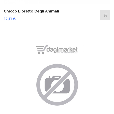
Chicco Libretto Degli Animali
Prezzo
12,11 €