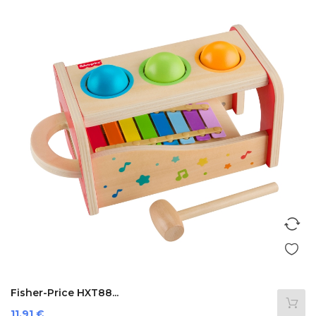
Fisher-Price HXT88...
Prezzo
11,91 €