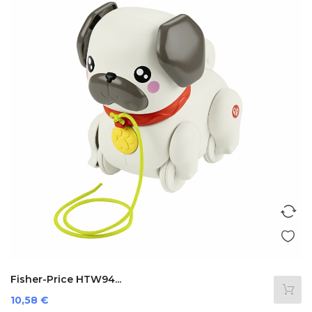
Fisher-Price HTW94...
Prezzo
10,58 €