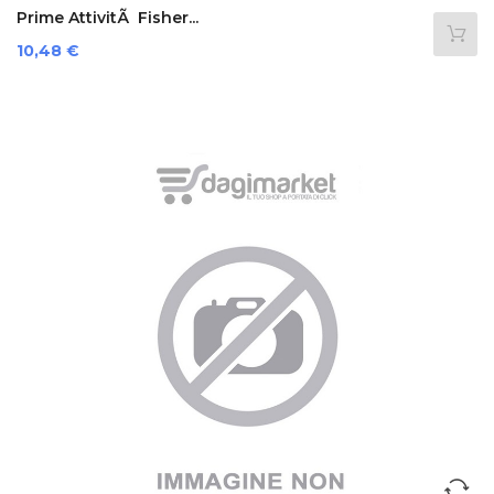
Prime AttivitÃ Fisher...
Prezzo
10,48 €