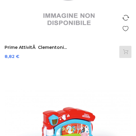
Prime AttivitÃ Clementoni...
Prezzo
8,82 €