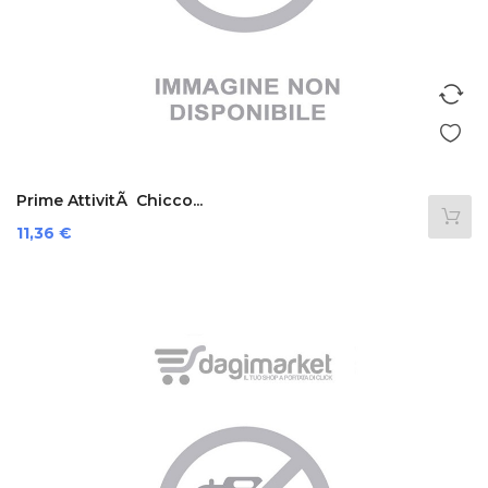
Prime AttivitÃ Chicco...
Prezzo
11,36 €