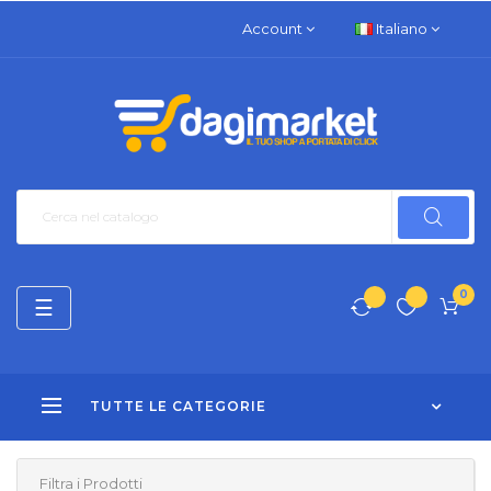
Account
Italiano
0
navigazione
☰
Toggle
TUTTE LE CATEGORIE
Filtra i Prodotti