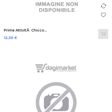
Prime AttivitÃ Chicco...
Prezzo
12,30 €