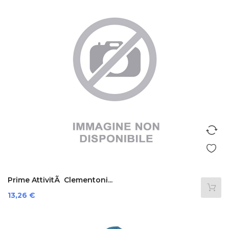
Prime AttivitÃ Clementoni...
Prezzo
13,26 €