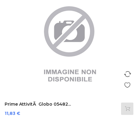
Prime AttivitÃ Globo 05482...
Prezzo
11,83 €