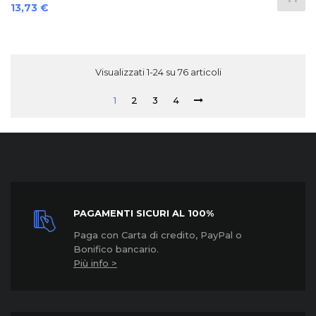
Prezzo
13,73 €
Visualizzati 1-24 su 76 articoli
1
2
3
4
PAGAMENTI SICURI AL 100%
Paga con Carta di credito, PayPal o
Bonifico bancario.
Più info >