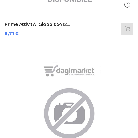
Prime AttivitÃ Globo 05412...
Prezzo
8,71 €