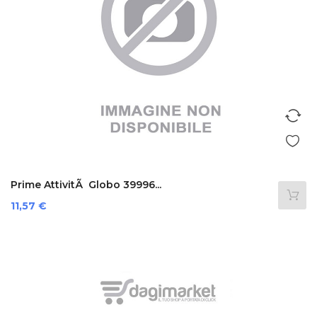
Prime AttivitÃ Globo 39996...
Prezzo
11,57 €