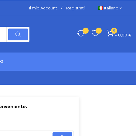
Il mio Account
/
Registrati
Italiano
0
- 0,00 €
TO
conveniente.