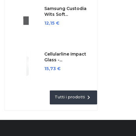
Samsung Custodia
Wits Soft...
Prezzo
12,15 €
Cellularline Impact
Glass -...
Prezzo
15,73 €

Tutti i prodotti