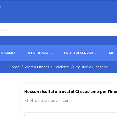
30
HI SIAMO
IN EVIDENZA
I NOSTRI SERVIZI
AIU
Home
/
Sport & Fitness
/
Biciclette
/
City Bike e Classiche
Nessun risultato trovato! Ci scusiamo per l'in
Effettua una nuova ricerca: