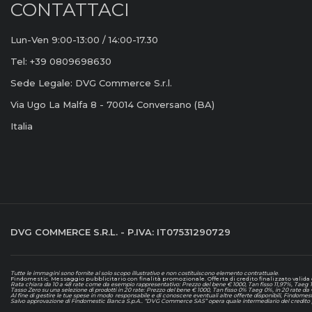
CONTATTACI
Lun-Ven 9:00-13:00 / 14:00-17.30
Tel: +39 0809698630
Sede Legale: DVG Commerce S.r.l.
Via Ugo La Malfa 8 - 70014 Conversano (BA)
Italia
DVG COMMERCE S.R.L. - P.IVA: IT07531290729
Tutte le immagini sono fornite al solo scopo illustrativo e non costituiscono elemento contrattuale
.
Findomestic. Messaggio pubblicitario con finalità promozionale. Offerta di credito finalizzato valida d
Rata chiara da 10 a 48 rate come da esempio rappresentativo: Prezzo del bene € 1000, Tan fisso 11,97%, Taeg 12,
Tasso Zero su una selezione di prodotti in 20 rate: Prezzo del bene € 1000, Tan fisso 0% Taeg 0%, in 20 rate da
Al fine di gestire le tue spese in modo responsabile e di conoscere eventuali altre offerte disponibili, Findomes
Salvo approvazione di Findomestic Banca S.p.A.. “DVG Commerce SAS” opera quale intermediario del credito p