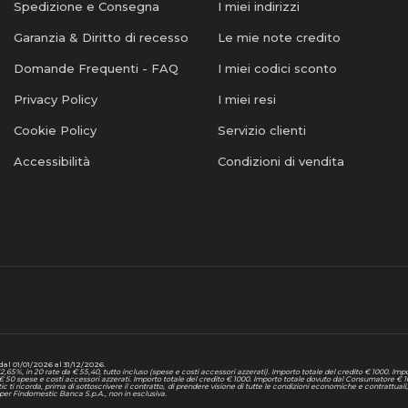
Spedizione e Consegna
I miei indirizzi
Garanzia & Diritto di recesso
Le mie note credito
Domande Frequenti - FAQ
I miei codici sconto
Privacy Policy
I miei resi
Cookie Policy
Servizio clienti
Accessibilità
Condizioni di vendita
al 01/01/2026 al 31/12/2026.
65%, in 20 rate da € 55,40, tutto incluso (spese e costi accessori azzerati). Importo totale del credito € 1000. I
 € 50 spese e costi accessori azzerati. Importo totale del credito € 1000. Importo totale dovuto dal Consumatore € 1
tic ti ricorda, prima di sottoscrivere il contratto, di prendere visione di tutte le condizioni economiche e contrattu
er Findomestic Banca S.p.A., non in esclusiva.