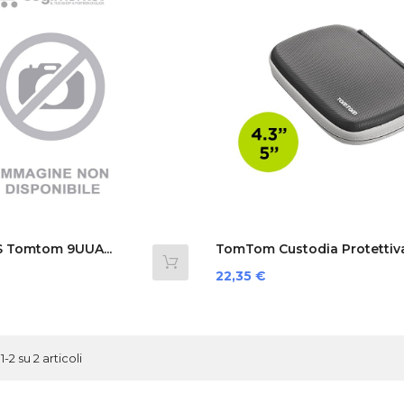
S Tomtom 9UUA...
TomTom Custodia Protettiv
Prezzo
22,35 €
1-2 su 2 articoli