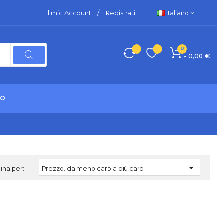
Il mio Account
/
Registrati
Italiano
0
- 0,00 €
TO

ina per:
Prezzo, da meno caro a più caro