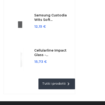
Samsung Custodia
Wits Soft...
Prezzo
12,15 €
Cellularline Impact
Glass -...
Prezzo
15,73 €

Tutti i prodotti