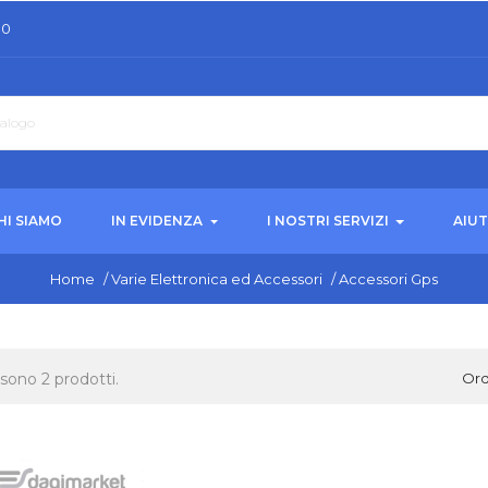
30
HI SIAMO
IN EVIDENZA
I NOSTRI SERVIZI
AIU
Home
/
Varie Elettronica ed Accessori
/
Accessori Gps
 sono 2 prodotti.
Ord