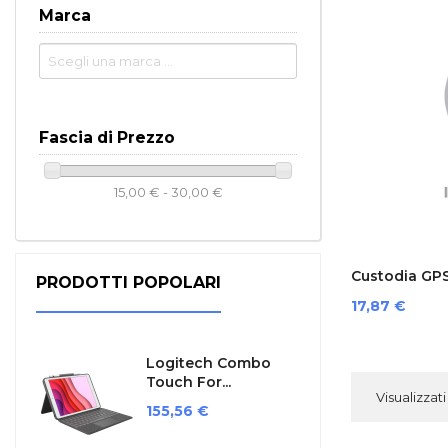
Marca
Fascia di Prezzo
15,00 € - 30,00 €
Custodia GP
PRODOTTI POPOLARI
Prezzo
17,87 €
Logitech Combo
Touch For...
Visualizzati 
Prezzo
155,56 €