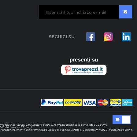
SEGUICI SU
mporto totale dovuto dal Consumatore € 1108. Decorrenza media della prima rata a 30 giorni.
000. Prima rata a 30 giorni.
ali, facendo riferimento alle Informazioni Europee di Base sul Credito ai Consumatori (IEBCC) nel percorso online.