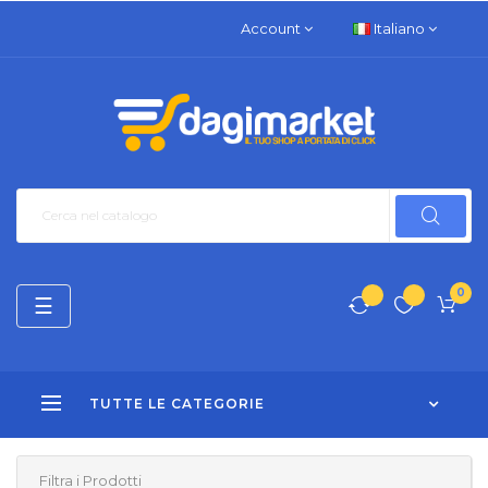
Account
Italiano
0
navigazione
☰
Toggle
TUTTE LE CATEGORIE
Filtra i Prodotti