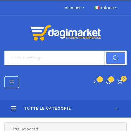
Account
Italiano
0
navigazione
☰
Toggle
TUTTE LE CATEGORIE
Filtra i Prodotti