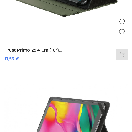
Trust Primo 25,4 Cm (10")...
Prezzo
11,57 €