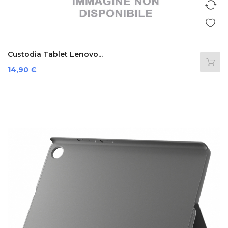
Custodia Tablet Lenovo...
Prezzo
14,90 €