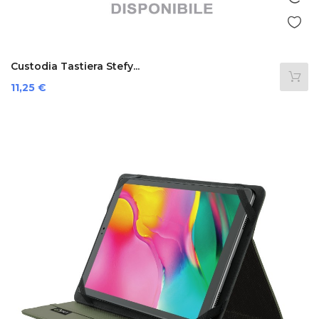
Custodia Tastiera Stefy...
Prezzo
11,25 €