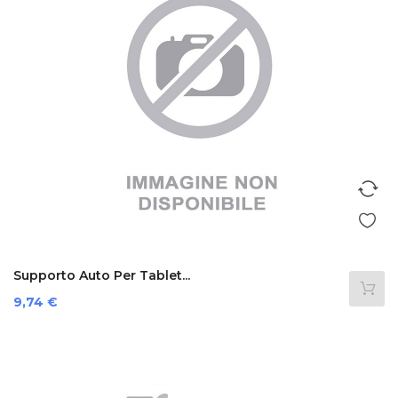
Supporto Auto Per Tablet...
Prezzo
9,74 €