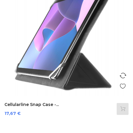
Cellularline Snap Case -...
Prezzo
17,67 €