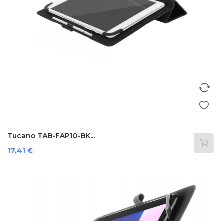
Tucano TAB-FAP10-BK...
Prezzo
17,41 €