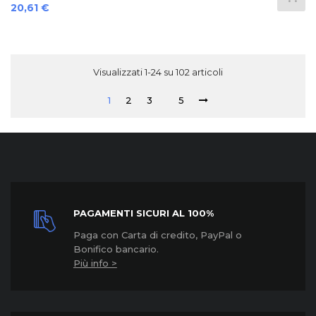
Prezzo
20,61 €
Visualizzati 1-24 su 102 articoli
1
2
3
5
PAGAMENTI SICURI AL 100%
Paga con Carta di credito, PayPal o
Bonifico bancario.
Più info >