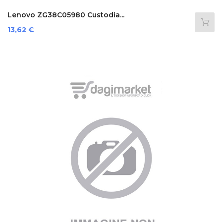
Lenovo ZG38C05980 Custodia...
Prezzo
13,62 €