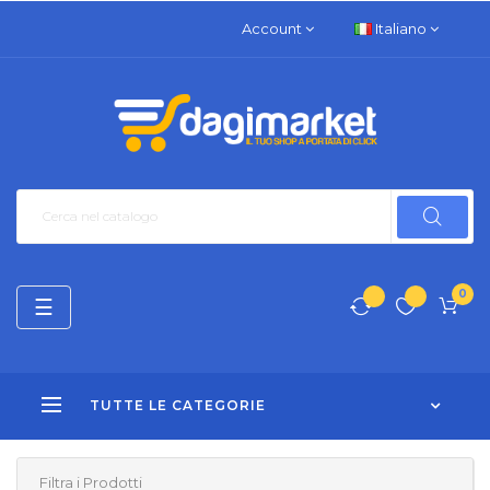
Account
Italiano
0
navigazione
☰
Toggle
TUTTE LE CATEGORIE
Filtra i Prodotti