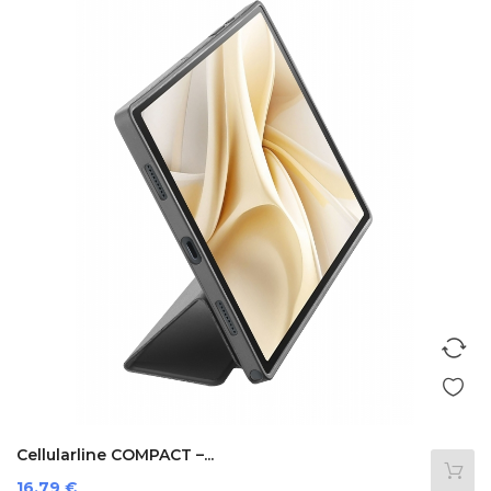
Cellularline COMPACT –...
Prezzo
16,79 €