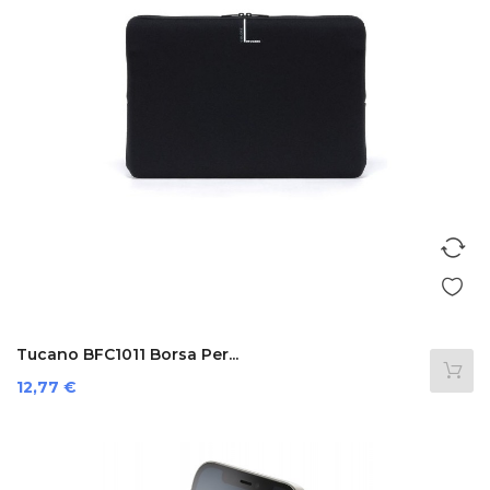
Tucano BFC1011 Borsa Per...
Prezzo
12,77 €