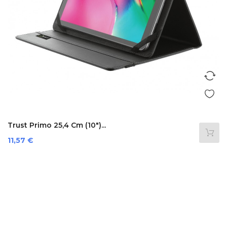
Trust Primo 25,4 Cm (10")...
Prezzo
11,57 €