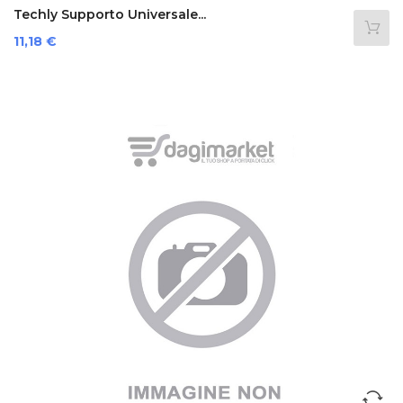
Techly Supporto Universale...
Prezzo
11,18 €