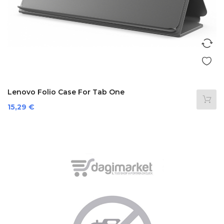
Lenovo Folio Case For Tab One
Prezzo
15,29 €