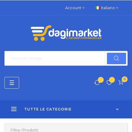
Account
Italiano
0
navigazione
☰
Toggle
TUTTE LE CATEGORIE
Filtra i Prodotti