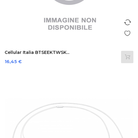
Cellular Italia BTSEEKTWSK...
Prezzo
16,45 €