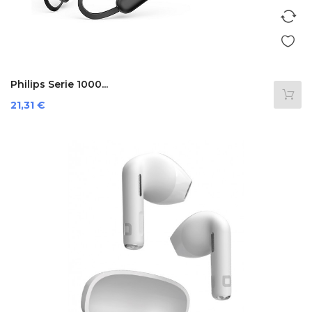
Philips Serie 1000...
Prezzo
21,31 €