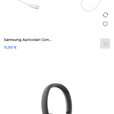
Samsung Auricolari Con...
Prezzo
11,50 €