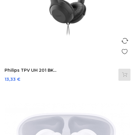
Philips TPV UH 201 BK...
Prezzo
13,33 €