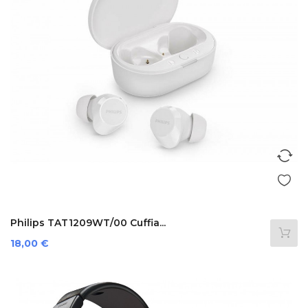
Philips TAT1209WT/00 Cuffia...
Prezzo
18,00 €