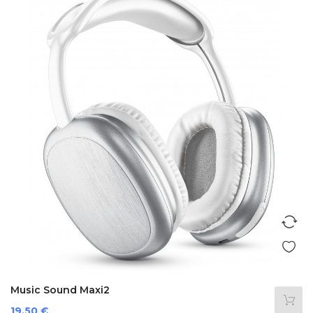
Music Sound Maxi2
Prezzo
19,50 €