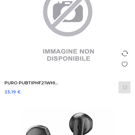
PURO PUBTIPHF21WHI...
Prezzo
23,19 €