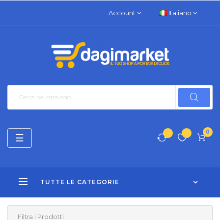
Account
Italiano
0
navigazione
☰
Toggle
TUTTE LE CATEGORIE
Filtra i Prodotti