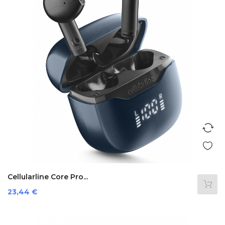
Cellularline Core Pro...
Prezzo
23,44 €