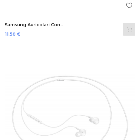
Samsung Auricolari Con...
Prezzo
11,50 €