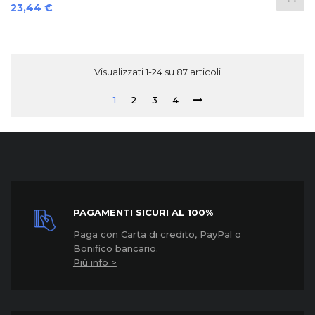
Prezzo
23,44 €
Visualizzati 1-24 su 87 articoli
1
2
3
4
PAGAMENTI SICURI AL 100%
Paga con Carta di credito, PayPal o
Bonifico bancario.
Più info >