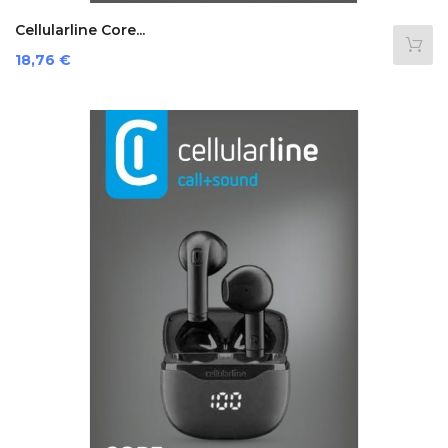
Cellularline Core...
Prezzo
18,76 €