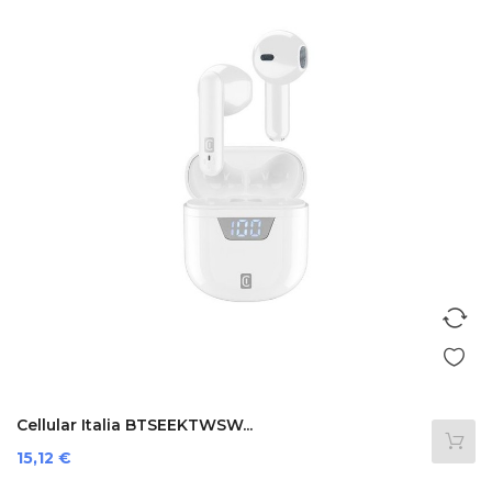
Cellular Italia BTSEEKTWSW...
Prezzo
15,12 €