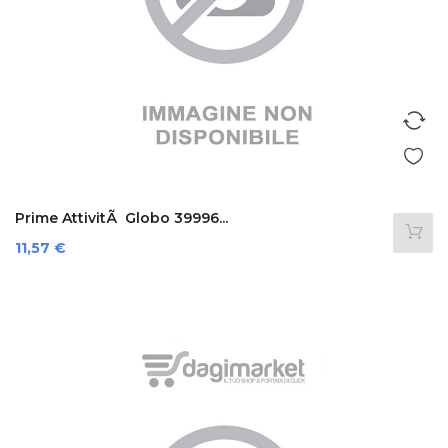
Prime AttivitÃ Globo 39996...
Prezzo
11,57 €