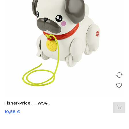
Fisher-Price HTW94...
Prezzo
10,58 €