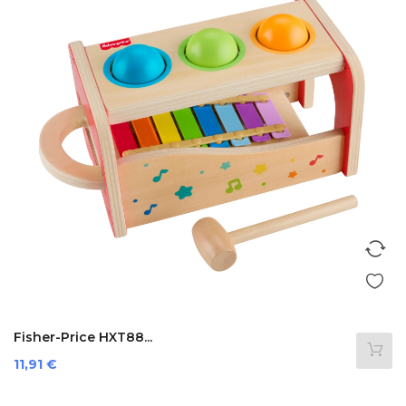
Fisher-Price HXT88...
Prezzo
11,91 €