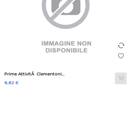
Prime AttivitÃ Clementoni...
Prezzo
8,82 €