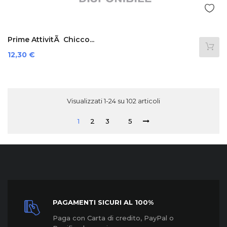
Prime AttivitÃ Chicco...
Prezzo
12,30 €
Visualizzati 1-24 su 102 articoli
1
2
3
5
PAGAMENTI SICURI AL 100%
Paga con Carta di credito, PayPal o