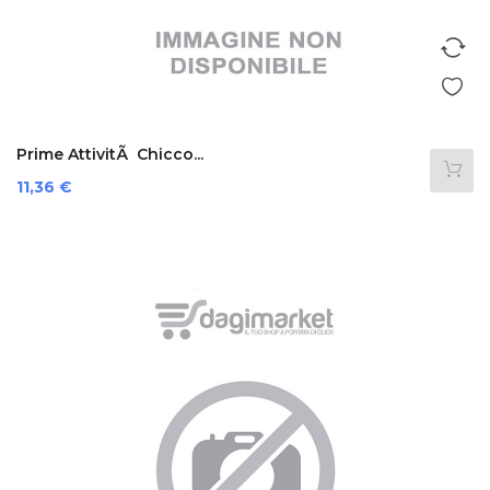
Prime AttivitÃ Chicco...
Prezzo
11,36 €