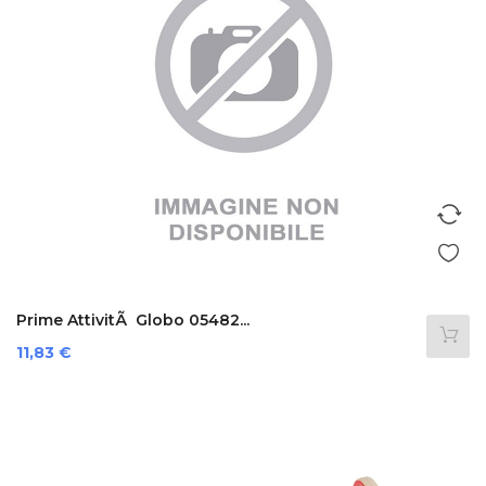
Prime AttivitÃ Globo 05482...
Prezzo
11,83 €