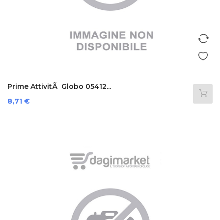
Prime AttivitÃ Globo 05412...
Prezzo
8,71 €