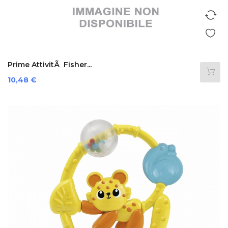
Prime AttivitÃ Fisher...
Prezzo
10,48 €