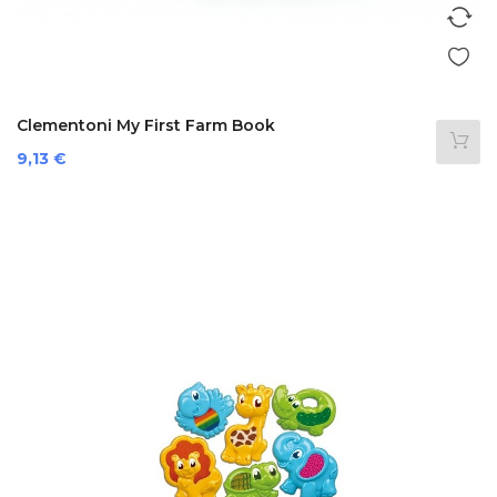
Clementoni My First Farm Book
Prezzo
9,13 €