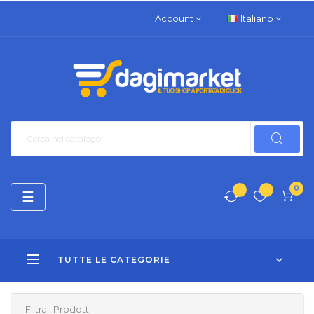
Account
Italiano
0
navigazione
☰
Toggle
TUTTE LE CATEGORIE
Filtra i Prodotti