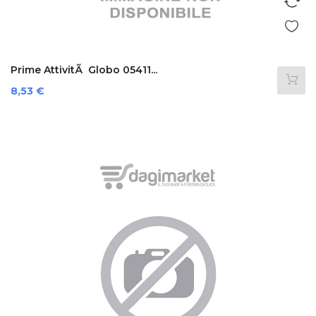
Prime AttivitÃ Globo 05411...
Prezzo
8,53 €