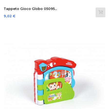
Tappeto Gioco Globo 05095...
Prezzo
9,02 €