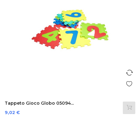
Tappeto Gioco Globo 05094...
Prezzo
9,02 €